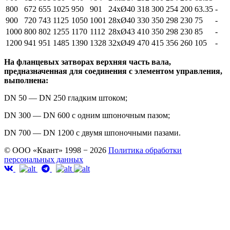
800
672
655
1025
950
901
24xØ40
318
300
254
200
63.35
-
900
720
743
1125
1050
1001
28xØ40
330
350
298
230
75
-
1000
800
802
1255
1170
1112
28xØ43
410
350
298
230
85
-
1200
941
951
1485
1390
1328
32xØ49
470
415
356
260
105
-
На фланцевых затворах верхняя часть вала,
предназначенная для соединения с элементом управления,
выполнена:
DN 50 — DN 250 гладким штоком;
DN 300 — DN 600 с одним шпоночным пазом;
DN 700 — DN 1200 с двумя шпоночными пазами.
© ООО «Квант» 1998 − 2026
Политика обработки
персональных данных