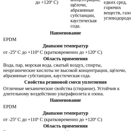
до +120º С)
едких сред,
щёлочи,
горючих
абразивные
веществ, газо
субстанции,
углеводородо
каустическая
сода.
Наименование
EPDM
Диапазон температур
от -25º С до +110º С (кратковременно до +120º С)
Область применения
Вода, пар, морская вода, сжатый воздух, спирты,
неорганические кислоты не высокой концентрации, щёлочи,
абразивные субстанции, каустическая сода.
Свойства резиновой смеси уплотнения
Отличные механические свойства (стирание). Устойчив к
длительному воздействию ультрафиолета и озона.
Наименование
EPDM
Диапазон температур
от -25º С до +110º С (кратковременно до +120º С)
Область применения