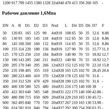
1200
917
799
1455
1380
1328
32xØ40
470
415
356
260
105
-
Рабочее давление 1,6Мпа
DN
A
B
D1
D2
D3
Nxd
L
D4
D5
D6
D7
F
50
120
83
165
125
99
4xØ19
108
65
50
35
12.6
8.86
65
130
93
185
145
118
4xØ19
112
65
50
35
12.6
8.86
80
145
100
200
160
132
8xØ19
114
65
50
35
12.6
8.86
100
155
114
220
180
156
8xØ19
127
90
70
55
15.77
11.1
125
170
125
250
210
184
8xØ19
140
90
70
55
18.92
12.7
150
190
143
285
240
211
8xØ23
140
90
70
55
18.92
12.7
200
205
170
340
295
266
12xØ23
152
125
102
70
22.10
15.8
250
235
198
405
355
319
12xØ28
165
125
102
70
28.45
20.6
300
280
223
460
410
370
12xØ28
178
125
102
70
31.6
-
350
310
312
520
470
429
16xØ28
190
125
102
70
31.6
-
400
400
330
580
525
480
16xØ31
216
175
140
100
38
-
450
422
363
640
585
548
20xØ31
222
175
140
100
42.86
-
500
480
390
715
650
609
20xØ34
229
210
165
130
45.72
-
600
562
495
840
770
720
20xØ37
267
210
165
130
53.98
-
700
624
581
910
840
794
24xØ37
292
300
254
200
63.35
-