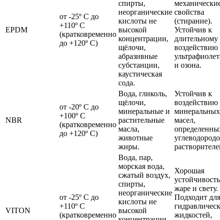
спирты,
механически
неорганические
свойства
от -25º С до
кислоты не
(стирание).
+110º С
EPDM
высокой
Устойчив к
(кратковременно
концентрации,
длительному
до +120º С)
щёлочи,
воздействию
абразивные
ультрафиолет
субстанции,
и озона.
каустическая
сода.
Вода, гликоль,
Устойчив к
щёлочи,
воздействию
от -20º С до
минеральные и
минеральных
+100º С
NBR
растительные
масел,
(кратковременно
масла,
определенны
до +120º С)
животные
углеводородо
жиры.
растворителе
Вода, пар,
морская вода,
Хорошая
сжатый воздух,
устойчивость
спирты,
жаре и свету.
неорганические
от -25º С до
Подходит дл
кислоты не
+110º С
гидравличес
VITON
высокой
(кратковременно
жидкостей,
концентрации,