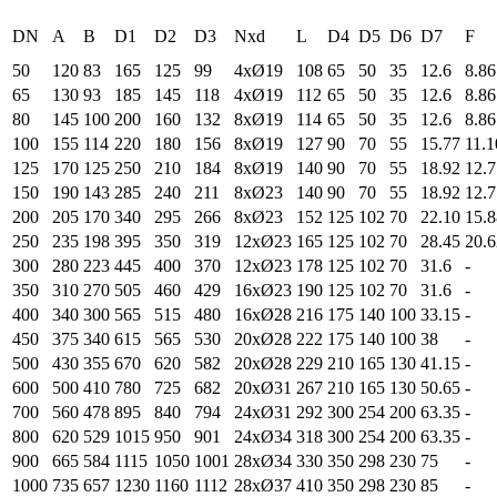
DN
A
B
D1
D2
D3
Nxd
L
D4
D5
D6
D7
F
50
120
83
165
125
99
4xØ19
108
65
50
35
12.6
8.86
65
130
93
185
145
118
4xØ19
112
65
50
35
12.6
8.86
80
145
100
200
160
132
8xØ19
114
65
50
35
12.6
8.86
100
155
114
220
180
156
8xØ19
127
90
70
55
15.77
11.1
125
170
125
250
210
184
8xØ19
140
90
70
55
18.92
12.7
150
190
143
285
240
211
8xØ23
140
90
70
55
18.92
12.7
200
205
170
340
295
266
8xØ23
152
125
102
70
22.10
15.8
250
235
198
395
350
319
12xØ23
165
125
102
70
28.45
20.6
300
280
223
445
400
370
12xØ23
178
125
102
70
31.6
-
350
310
270
505
460
429
16xØ23
190
125
102
70
31.6
-
400
340
300
565
515
480
16xØ28
216
175
140
100
33.15
-
450
375
340
615
565
530
20xØ28
222
175
140
100
38
-
500
430
355
670
620
582
20xØ28
229
210
165
130
41.15
-
600
500
410
780
725
682
20xØ31
267
210
165
130
50.65
-
700
560
478
895
840
794
24xØ31
292
300
254
200
63.35
-
800
620
529
1015
950
901
24xØ34
318
300
254
200
63.35
-
900
665
584
1115
1050
1001
28xØ34
330
350
298
230
75
-
1000
735
657
1230
1160
1112
28xØ37
410
350
298
230
85
-