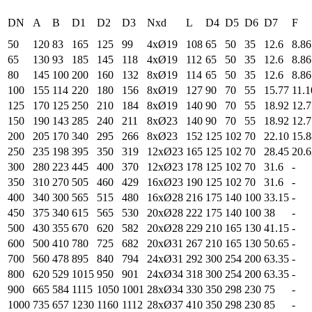
DN
A
B
D1
D2
D3
Nxd
L
D4
D5
D6
D7
F
50
120
83
165
125
99
4xØ19
108
65
50
35
12.6
8.86
65
130
93
185
145
118
4xØ19
112
65
50
35
12.6
8.86
80
145
100
200
160
132
8xØ19
114
65
50
35
12.6
8.86
100
155
114
220
180
156
8xØ19
127
90
70
55
15.77
11.1
125
170
125
250
210
184
8xØ19
140
90
70
55
18.92
12.7
150
190
143
285
240
211
8xØ23
140
90
70
55
18.92
12.7
200
205
170
340
295
266
8xØ23
152
125
102
70
22.10
15.8
250
235
198
395
350
319
12xØ23
165
125
102
70
28.45
20.6
300
280
223
445
400
370
12xØ23
178
125
102
70
31.6
-
350
310
270
505
460
429
16xØ23
190
125
102
70
31.6
-
400
340
300
565
515
480
16xØ28
216
175
140
100
33.15
-
450
375
340
615
565
530
20xØ28
222
175
140
100
38
-
500
430
355
670
620
582
20xØ28
229
210
165
130
41.15
-
600
500
410
780
725
682
20xØ31
267
210
165
130
50.65
-
700
560
478
895
840
794
24xØ31
292
300
254
200
63.35
-
800
620
529
1015
950
901
24xØ34
318
300
254
200
63.35
-
900
665
584
1115
1050
1001
28xØ34
330
350
298
230
75
-
1000
735
657
1230
1160
1112
28xØ37
410
350
298
230
85
-