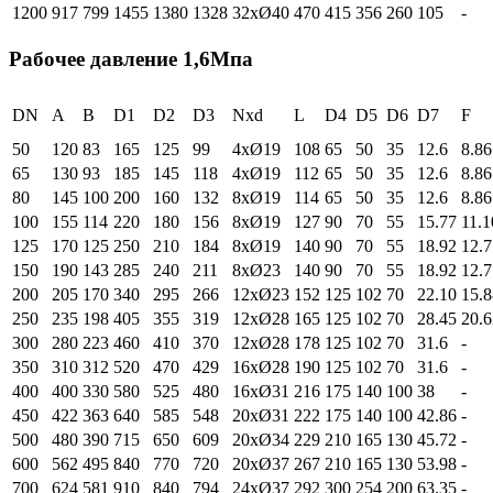
1200
917
799
1455
1380
1328
32xØ40
470
415
356
260
105
-
Рабочее давление 1,6Мпа
DN
A
B
D1
D2
D3
Nxd
L
D4
D5
D6
D7
F
50
120
83
165
125
99
4xØ19
108
65
50
35
12.6
8.86
65
130
93
185
145
118
4xØ19
112
65
50
35
12.6
8.86
80
145
100
200
160
132
8xØ19
114
65
50
35
12.6
8.86
100
155
114
220
180
156
8xØ19
127
90
70
55
15.77
11.1
125
170
125
250
210
184
8xØ19
140
90
70
55
18.92
12.7
150
190
143
285
240
211
8xØ23
140
90
70
55
18.92
12.7
200
205
170
340
295
266
12xØ23
152
125
102
70
22.10
15.8
250
235
198
405
355
319
12xØ28
165
125
102
70
28.45
20.6
300
280
223
460
410
370
12xØ28
178
125
102
70
31.6
-
350
310
312
520
470
429
16xØ28
190
125
102
70
31.6
-
400
400
330
580
525
480
16xØ31
216
175
140
100
38
-
450
422
363
640
585
548
20xØ31
222
175
140
100
42.86
-
500
480
390
715
650
609
20xØ34
229
210
165
130
45.72
-
600
562
495
840
770
720
20xØ37
267
210
165
130
53.98
-
700
624
581
910
840
794
24xØ37
292
300
254
200
63.35
-