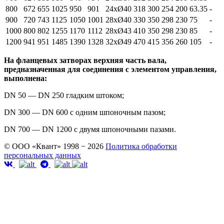
800
672
655
1025
950
901
24xØ40
318
300
254
200
63.35
-
900
720
743
1125
1050
1001
28xØ40
330
350
298
230
75
-
1000
800
802
1255
1170
1112
28xØ43
410
350
298
230
85
-
1200
941
951
1485
1390
1328
32xØ49
470
415
356
260
105
-
На фланцевых затворах верхняя часть вала,
предназначенная для соединения с элементом управления,
выполнена:
DN 50 — DN 250 гладким штоком;
DN 300 — DN 600 с одним шпоночным пазом;
DN 700 — DN 1200 с двумя шпоночными пазами.
© ООО «Квант» 1998 − 2026
Политика обработки
персональных данных