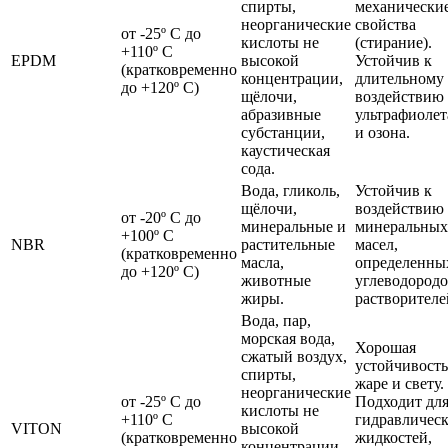
спирты,
механически
неорганические
свойства
от -25º С до
кислоты не
(стирание).
+110º С
EPDM
высокой
Устойчив к
(кратковременно
концентрации,
длительному
до +120º С)
щёлочи,
воздействию
абразивные
ультрафиолет
субстанции,
и озона.
каустическая
сода.
Вода, гликоль,
Устойчив к
щёлочи,
воздействию
от -20º С до
минеральные и
минеральных
+100º С
NBR
растительные
масел,
(кратковременно
масла,
определенны
до +120º С)
животные
углеводородо
жиры.
растворителе
Вода, пар,
морская вода,
Хорошая
сжатый воздух,
устойчивость
спирты,
жаре и свету.
неорганические
от -25º С до
Подходит дл
кислоты не
+110º С
гидравличес
VITON
высокой
(кратковременно
жидкостей,
концентрации,