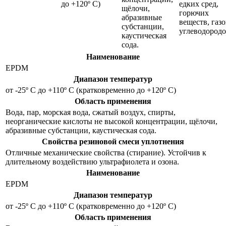
до +120º С)
едких сред,
щёлочи,
горючих
абразивные
веществ, газо
субстанции,
углеводородо
каустическая
сода.
Наименование
EPDM
Диапазон температур
от -25º С до +110º С (кратковременно до +120º С)
Область применения
Вода, пар, морская вода, сжатый воздух, спирты,
неорганические кислоты не высокой концентрации, щёлочи,
абразивные субстанции, каустическая сода.
Свойства резиновой смеси уплотнения
Отличные механические свойства (стирание). Устойчив к
длительному воздействию ультрафиолета и озона.
Наименование
EPDM
Диапазон температур
от -25º С до +110º С (кратковременно до +120º С)
Область применения