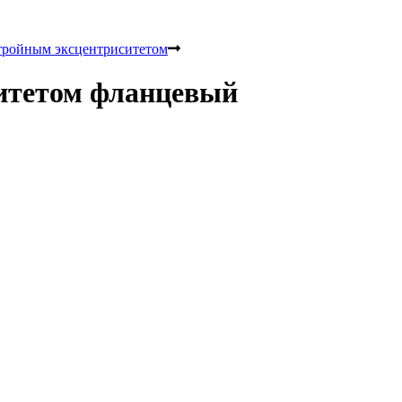
тройным эксцентриситетом
ситетом фланцевый