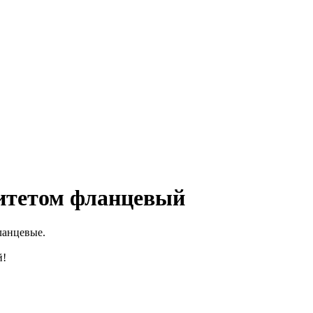
ситетом фланцевый
ланцевые.
й!