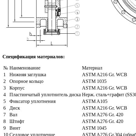
Спецификация материалов:
№
Наименование
Материал
1
Нижняя заглушка
ASTM A216 Gr. WCB
2
Опорное кольцо
ASTM 1035
3
Корпус
ASTM A216 Gr. WCB
4
Пластинчатый уплотнитель диска
Нерж. сталь+графит (SS30
5
Фиксатор уплотнения
ASTM A105
6
Диск
ASTM A216 Gr. WCB
7
Вал
ASTM A276 Gr. 420
8
Штифт
ASTM A276 Gr. 420
9
Винт
ASTM 1045
10
Седловое уплотнение
ASTM A276 Gr.304 (обраб