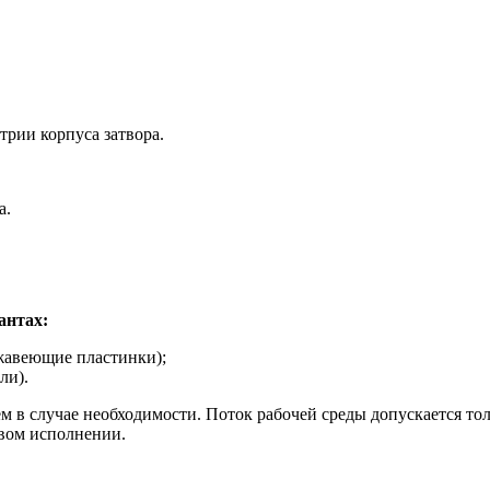
рии корпуса затвора.
а.
антах:
жавеющие пластинки);
ли).
ем в случае необходимости. Поток рабочей среды допускается то
вом исполнении.