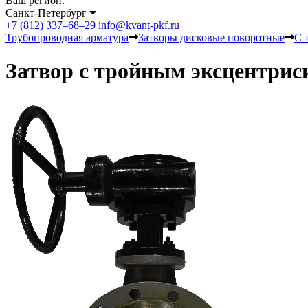
Ваш регион:
Санкт-Петербург
+7 (812) 337–68–29
info@kvant-pkf.ru
Трубопроводная арматура
Затворы дисковые поворотные
С 
Затвор с тройным эксцентри