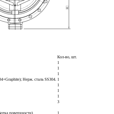
Кол-во, шт.
1
1
1
4+Graphite); Нерж. сталь SS304.
1
1
1
1
3
отка поверхности)
1