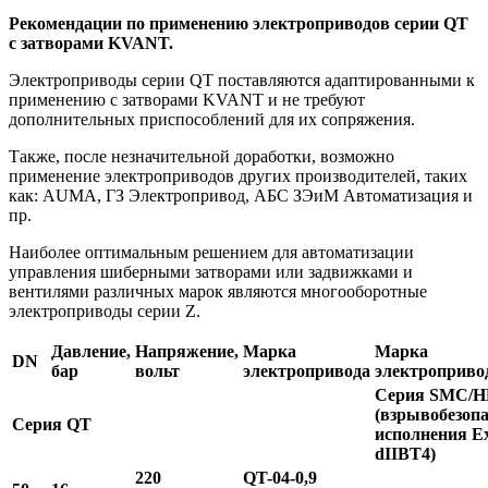
Рекомендации по применению электроприводов серии QT
с затворами KVANT.
Электроприводы серии QT поставляются адаптированными к
применению с затворами KVANT и не требуют
дополнительных приспособлений для их сопряжения.
Также, после незначительной доработки, возможно
применение электроприводов других производителей, таких
как: AUMA, ГЗ Электропривод, АБС ЗЭиМ Автоматизация и
пр.
Наиболее оптимальным решением для автоматизации
управления шиберными затворами или задвижками и
вентилями различных марок являются многооборотные
электроприводы серии Z.
Давление,
Напряжение,
Марка
Марка
DN
бар
вольт
электропривода
электроприво
Серия SMC/
(взрывобезопа
Серия QT
исполнения E
dIIBT4)
220
QT-04-0,9