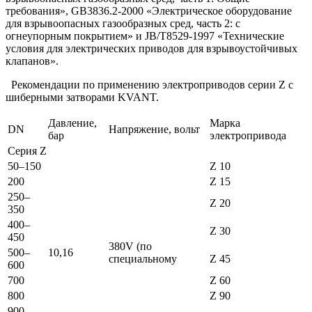
требования», GB3836.2-2000 «Электрическое оборудование
для взрывоопасных газообразных сред, часть 2: с
огнеупорным покрытием» и JB/T8529-1997 «Технические
условия для электрических приводов для взрывоустойчивых
клапанов».
Рекомендации по применению электроприводов серии Z с
шиберными затворами KVANT.
Давление,
Марка
DN
Напряжение, вольт
бар
электропривода
Серия Z
50–150
Z 10
200
Z 15
250–
Z 20
350
400–
Z 30
450
380V (по
500–
10,16
специальному
Z 45
600
700
Z 60
800
Z 90
900–