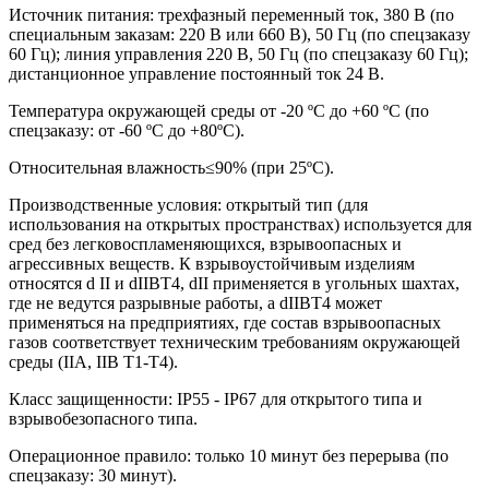
Источник питания: трехфазный переменный ток, 380 В (по
специальным заказам: 220 В или 660 В), 50 Гц (по спецзаказу
60 Гц); линия управления 220 В, 50 Гц (по спецзаказу 60 Гц);
дистанционное управление постоянный ток 24 В.
Температура окружающей среды от -20 ºС до +60 ºС (по
спецзаказу: от -60 ºС до +80ºС).
Относительная влажность≤90% (при 25ºС).
Производственные условия: открытый тип (для
использования на открытых пространствах) используется для
сред без легковоспламеняющихся, взрывоопасных и
агрессивных веществ. К взрывоустойчивым изделиям
относятся d II и dIIBT4, dII применяется в угольных шахтах,
где не ведутся разрывные работы, а dIIBT4 может
применяться на предприятиях, где состав взрывоопасных
газов соответствует техническим требованиям окружающей
среды (IIA, IIB T1-T4).
Класс защищенности: IP55 - IР67 для открытого типа и
взрывобезопасного типа.
Операционное правило: только 10 минут без перерыва (по
спецзаказу: 30 минут).