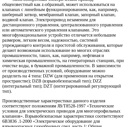
общеизвестный как z-образный, может использоваться на
клапанах с линейным функционированием, как, например,
шиберный затвор, мембранный клапан, запорный клапан,
водяной клапан. Электропривод незаменим для
дистанционного управления, централизованного управления
или автоматического управления клапанами. Это
многофункциональное устройство отличается небольшим
размером, легким весом, надежностью, системой
упреждающего контроля и простотой обслуживания, которые
делают возможным использование во многих отраслях
промышленности, таких, как, например, нефтяная и
химическая промышленность, на генераторных станциях, при
очистке воды, в бумажной промышленности. В зависимости
от производственных условий, оборудование можно
разделить на 4 типа: DZW (для применения на открытом
пространстве); DZB (взрывобезопасный тип); DZZ
(интегральный тип); DZT (интегрированный регулирующий
тип).
Производственные характеристики данного изделия
соответствуют положениям JB/T8528-1997 «Технические
условия для электрических приводов для многопрофильных
клапанов». Взрывобезопасные характеристики соответствуют
6B3836 .1-2000 «Электрическое оборудование для
взрывоопасных газообразных сред, часть 1: Общие