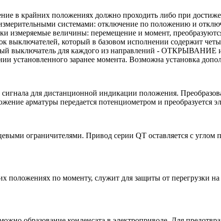
ение в крайних положениях должно проходить либо при достиже
измерительными системами: отключение по положению и отключ
ски измеряемые величины: перемещение и момент, преобразуют
ок выключателей, который в базовом исполнении содержит четы
й выключатель для каждого из направлений - ОТКРЫВАНИЕ 
нии установленного заранее момента. Возможна установка доп
 сигнала для дистанционной индикации положения. Преобразова
жение арматуры передается потенциометром и преобразуется эл
евыми ограничителями. Привод серии QT оставляется с углом по
х положениях по моменту, служит для защиты от перегрузки на 
ожно образование конденсата в электроприводе. Для предотвра