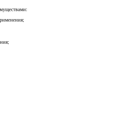
имуществами:
рименения;
ния;