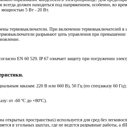
и всегда должен находиться под напряжением, особенно, во врем
мощностью 5 Вт - 20 Вт.
троены термовыключатели. При включении термовыключателей в 
Термовыключатели разрывают цепь управления при превышении 
ановление.
огласно EN 60 529. IP 67 означает защиту при погружении элек
еристики.
льным заказам: 220 В или 660 В), 50 Гц (по спецзаказу 60 Гц); 
зу: от -60 ºС до +80ºС).
на открытых пространствах) используется для сред без легково
няется в угольных шахтах, где не ведутся разрывные работы, а d