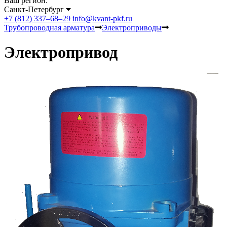
Ваш регион:
Санкт-Петербург
+7 (812) 337–68–29
info@kvant-pkf.ru
Трубопроводная арматура
Электроприводы
Электропривод