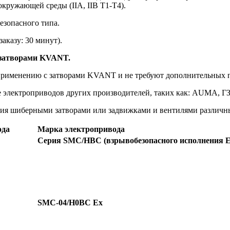
кружающей среды (IIA, IIB T1-T4).
езопасного типа.
аказу: 30 минут).
 затворами KVANT.
рименению с затворами KVANT и не требуют дополнительных п
е электроприводов других производителей, таких как: AUMA, 
ия шиберными затворами или задвижками и вентилями различны
ода
Марка электропривода
Серия SMC/HBC (взрывобезопасного исполнения E
SMC-04/H0BC Ex