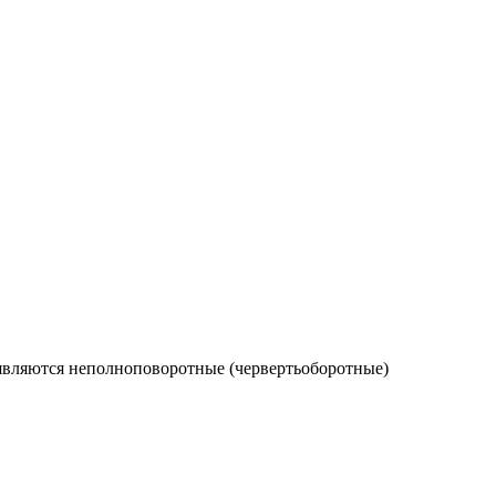
вляются неполноповоротные (червертьоборотные)