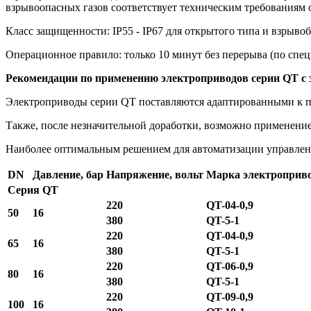
взрывоопасных газов соответствует техническим требованиям о
Класс защищенности: IP55 - IР67 для открытого типа и взрывоб
Операционное правило: только 10 минут без перерыва (по спецз
Рекомендации по применению электроприводов серии QT с
Электроприводы серии QT поставляются адаптированными к п
Также, после незначительной доработки, возможно применени
Наиболее оптимальным решением для автоматизации управлен
DN
Давление, бар
Напряжение, вольт
Марка электроприв
Серия QT
220
QT-04-0,9
50
16
380
QT-5-1
220
QT-04-0,9
65
16
380
QT-5-1
220
QT-06-0,9
80
16
380
QT-5-1
220
QT-09-0,9
100
16