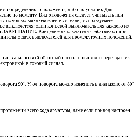
нии определенного положения, либо по усилию, Для
ение по моменту. Вид отключения следует учитывать при
ся с помощью выключателей в сигналы, используемые
ре выключателя: один концевой выключатель для каждого из
и ЗАКРЫВАНИЕ. Концевые выключатели срабатывают при
олнительно двух выключателей для промежуточных положений.
ние в аналоговый обратный сигнал происходит через датчик
ектроникой в токовый сигнал.
ворота 90°. Угол поворота можно изменить в диапазоне от 80°
протяжении всего хода арматуры, даже если привод настроен
щения этого явления в блоке выключателей устанавливается