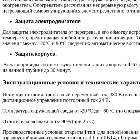
обогреватель. Обогреватель рассчитан на непрерывную работу 
нагревающий саморегулирующийся элемент резистивного типа 
Защита электродвигателя
Для защиты электродвигателя от перегрева, в его обмотку вс
температур, предотвращая пробой или разрушение изоляции. 
значения между 120°С и 90°С следует их автоматическое восст
Защита корпуса.
Электроприводы соответствуют степени защиты корпуса IP 67 с
на данной глубине до 30 минут.
Эксплуатационные условия и технические характ
Источник питания: трехфазный переменный ток, 380 В (по специа
дистанционное управление постоянный ток 24 В.
Температура окружающей среды от -20 ºС до +60 ºС (по спецзака
Относительная влажность≤90% (при 25ºС).
Производственные условия: открытый тип (для использования 
взрывоустойчивым изделиям относятся d II и dIIBT4, dII приме