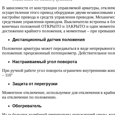
В зависимости от конструкции управляемой арматуры, отключ
осуществления этого привод оборудован двумя независимыми 
настройке привода и средств управления приводом. Механиче
средствами управления приводом. Выключатели встроены в бл
конечных положений ОТКРЫТО и ЗАКРЫТО и один моментны
достижении крайнего положения, а моментные – при превыше
Дистанционный датчик положения
Положение арматуры может передаваться в виде непрерывного
положения: прецизионный потенциометр. Действительное поло
Настраиваемый угол поворота
При ручной работе угол поворота ограничен внутренними конц
– 110°
Защита от перегрузки
Моментное отключение, используемое для отключения в крайни
на отключение по положению.
Обогреватель
Из-за больших колебаний температуры окружающей среды, возм