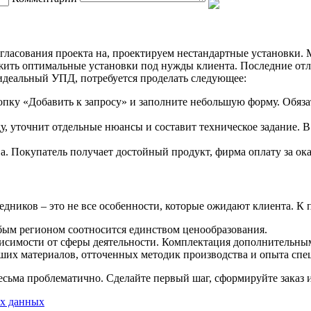
гласования проекта на, проектируем нестандартные установки.
жить оптимальные установки под нужды клиента. Последние отли
деальный УПД, потребуется проделать следующее:
кнопку «Добавить к запросу» и заполните небольшую форму. Обяз
, уточнит отдельные нюансы и составит техническое задание. В
а. Покупатель получает достойный продукт, фирма оплату за ок
едников – это не все особенности, которые ожидают клиента. К
юбым регионом соотносится единством ценообразования.
висимости от сферы деятельности. Комплектация дополнительны
учших материалов, отточенных методик производства и опыта спе
есьма проблематично. Сделайте первый шаг, сформируйте заказ 
ых данных