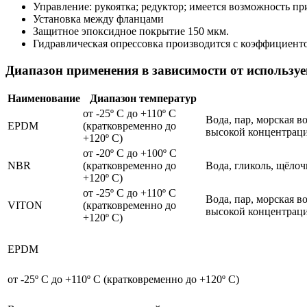
Управление: рукоятка; редуктор; имеется возможность п
Установка между фланцами
Защитное эпоксидное покрытие 150 мкм.
Гидравлическая опрессовка производится с коэффициент
Диапазон применения в зависимости от использу
Наименование
Диапазон температур
от -25º С до +110º С
Вода, пар, морская в
EPDM
(кратковременно до
высокой концентраци
+120º С)
от -20º С до +100º С
NBR
(кратковременно до
Вода, гликоль, щёло
+120º С)
от -25º С до +110º С
Вода, пар, морская в
VITON
(кратковременно до
высокой концентраци
+120º С)
EPDM
от -25º С до +110º С (кратковременно до +120º С)