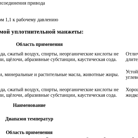
рисоединения привода
ом 1,1 к рабочему давлению
емой уплотнительной манжеты:
Область применения
ода, сжатый воздух, спирты, неорганические кислоты не
Отлич
и, щёлочи, абразивные субстанции, каустическая сода.
длите
Устой
чи, минеральные и растительные масла, животные жиры.
углев
ода, сжатый воздух, спирты, неорганические кислоты не
Хорош
и, щёлочи, абразивные субстанции, каустическая сода.
жидко
Наименование
Диапазон температур
Область применения