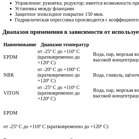
Управление: рукоятка; редуктор; имеется возможность п
Установка между фланцами
Защитное эпоксидное покрытие 150 мкм.
Гидравлическая опрессовка производится с коэффициент
Диапазон применения в зависимости от использу
Наименование
Диапазон температур
от -25º С до +110º С
Вода, пар, морская в
EPDM
(кратковременно до
высокой концентраци
+120º С)
от -20º С до +100º С
NBR
(кратковременно до
Вода, гликоль, щёло
+120º С)
от -25º С до +110º С
Вода, пар, морская в
VITON
(кратковременно до
высокой концентраци
+120º С)
EPDM
от -25º С до +110º С (кратковременно до +120º С)