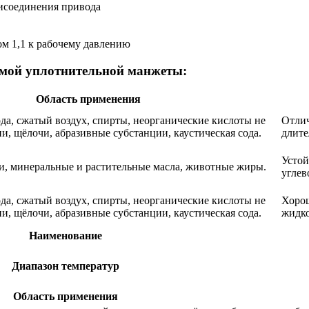
рисоединения привода
ом 1,1 к рабочему давлению
емой уплотнительной манжеты:
Область применения
ода, сжатый воздух, спирты, неорганические кислоты не
Отлич
и, щёлочи, абразивные субстанции, каустическая сода.
длите
Устой
чи, минеральные и растительные масла, животные жиры.
углев
ода, сжатый воздух, спирты, неорганические кислоты не
Хорош
и, щёлочи, абразивные субстанции, каустическая сода.
жидко
Наименование
Диапазон температур
Область применения