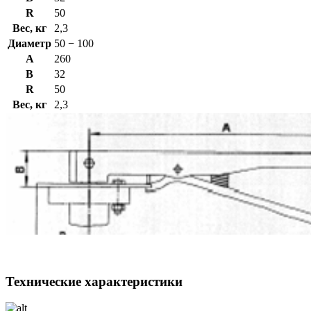
R
50
Вес, кг
2,3
Диаметр
50 − 100
A
260
B
32
R
50
Вес, кг
2,3
Технические характеристики