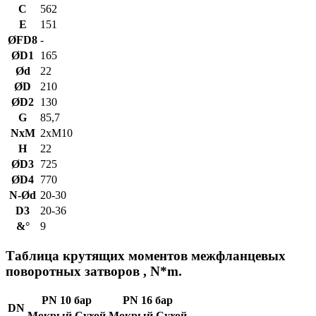
C
562
E
151
ØFD8
-
ØD1
165
Ød
22
ØD
210
ØD2
130
G
85,7
NxM
2xM10
H
22
ØD3
725
ØD4
770
N-Ød
20-30
D3
20-36
&°
9
Таблица крутящих моментов межфланцевых
поворотных затворов , N*m.
PN 10 бар
PN 16 бар
DN
Мокрый
Сухой
Мокрый
Сухой