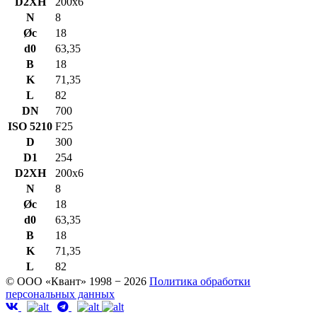
D2XH
200x6
N
8
Øc
18
d0
63,35
B
18
K
71,35
L
82
DN
700
ISO 5210
F25
D
300
D1
254
D2XH
200x6
N
8
Øc
18
d0
63,35
B
18
K
71,35
L
82
© ООО «Квант» 1998 − 2026
Политика обработки
персональных данных