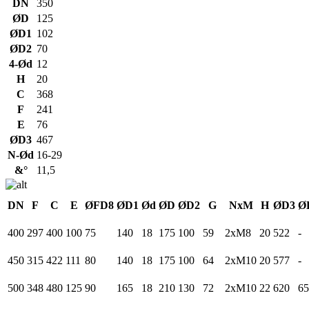
DN
350
ØD
125
ØD1
102
ØD2
70
4-Ød
12
H
20
C
368
F
241
E
76
ØD3
467
N-Ød
16-29
&°
11,5
DN
F
C
E
ØFD8
ØD1
Ød
ØD
ØD2
G
NxM
H
ØD3
Ø
400
297
400
100
75
140
18
175
100
59
2xM8
20
522
-
450
315
422
111
80
140
18
175
100
64
2xM10
20
577
-
500
348
480
125
90
165
18
210
130
72
2xM10
22
620
65