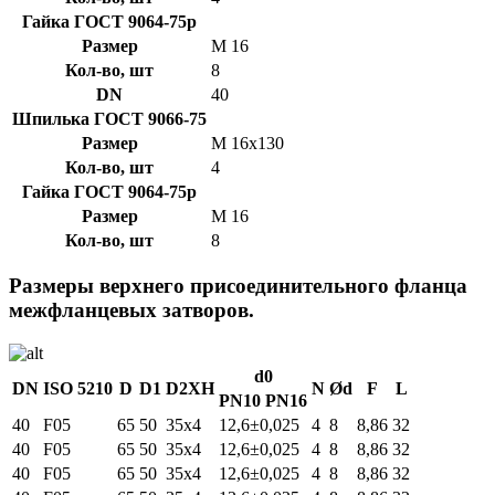
Гайка ГОСТ 9064-75р
Размер
М 16
Кол-во, шт
8
DN
40
Шпилька ГОСТ 9066-75
Размер
М 16х130
Кол-во, шт
4
Гайка ГОСТ 9064-75р
Размер
М 16
Кол-во, шт
8
Размеры верхнего присоединительного фланца
межфланцевых затворов.
d0
DN
ISO 5210
D
D1
D2XH
N
Ød
F
L
PN10
PN16
40
F05
65
50
35х4
12,6±0,025
4
8
8,86
32
40
F05
65
50
35х4
12,6±0,025
4
8
8,86
32
40
F05
65
50
35х4
12,6±0,025
4
8
8,86
32