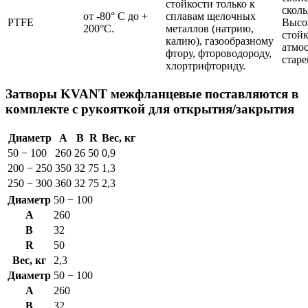
стойкости только к
скол
от -80° С до +
сплавам щелочных
PTFE
Высо
200°С.
металлов (натрию,
стойк
калию), газообразному
атмо
фтору, фтороводороду,
стар
хлортрифториду.
Затворы KVANT межфланцевые поставляются в
комплекте с рукояткой для открытия/закрытия
Диаметр
A
B
R
Вес, кг
50 − 100
260
26
50
0,9
200 − 250
350
32
75
1,3
250 − 300
360
32
75
2,3
Диаметр
50 − 100
A
260
B
32
R
50
Вес, кг
2,3
Диаметр
50 − 100
A
260
B
32