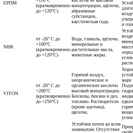
+110°С
кислоты не высокой
EPDM
Усто
(кратковременно
концентрации, щёлочи,
длит
до +120°С)
абразивные
возд
субстанции,
ульт
каустическая сода.
и озо
Усто
возд
от -20° С до
Вода, гликоль, щёлочи,
мине
+100°С
минеральные и
NBR
масел
(кратковременно
растительные масла,
опре
до +120°С)
животные жиры.
углев
раств
Хоро
Горячий воздух,
устой
неорганические и
жаре 
от -20° С до
органические кислоты
Подх
+200°С
высокой концентрации.
гидр
VITON
(кратковременно
Бензолы, бензин и диз.
жидк
до +250°С)
топливо. Растворители
едких
(кроме ацетона),
горю
щелочи.
вещес
углев
Устойчив почти ко всем
Прек
химикатам. Отсутствие
свой