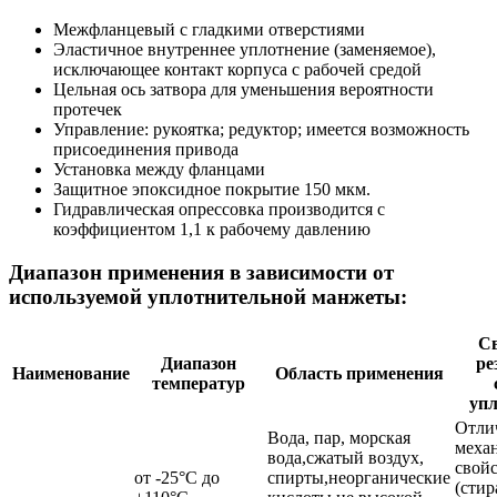
Межфланцевый с гладкими отверстиями
Эластичное внутреннее уплотнение (заменяемое),
исключающее контакт корпуса с рабочей средой
Цельная ось затвора для уменьшения вероятности
протечек
Управление: рукоятка; редуктор; имеется возможность
присоединения привода
Установка между фланцами
Защитное эпоксидное покрытие 150 мкм.
Гидравлическая опрессовка производится с
коэффициентом 1,1 к рабочему давлению
Диапазон применения в зависимости от
используемой уплотнительной манжеты:
Св
Диапазон
ре
Наименование
Область применения
температур
уп
Отли
Вода, пар, морская
меха
вода,сжатый воздух,
свой
от -25°С до
спирты,неорганические
(стир