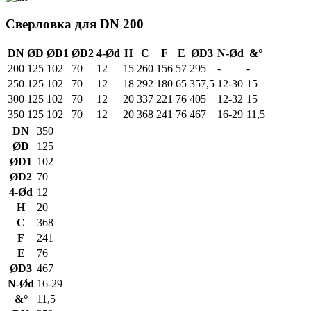
Сверловка для DN 200
DN
ØD
ØD1
ØD2
4-Ød
H
C
F
E
ØD3
N-Ød
&°
200
125
102
70
12
15
260
156
57
295
-
-
250
125
102
70
12
18
292
180
65
357,5
12-30
15
300
125
102
70
12
20
337
221
76
405
12-32
15
350
125
102
70
12
20
368
241
76
467
16-29
11,5
DN
350
ØD
125
ØD1
102
ØD2
70
4-Ød
12
H
20
C
368
F
241
E
76
ØD3
467
N-Ød
16-29
&°
11,5