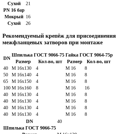
Сухой
21
PN 16 бар
Мокрый
16
Сухой
26
Рекомендуемый крепёж для присоединения
межфланцевых затворов при монтаже
Шпилька ГОСТ 9066-75
Гайка ГОСТ 9064-75р
DN
Размер
Кол-во, шт
Размер
Кол-во, шт
40
М 16х130
4
М 16
8
50
М 16х140
4
М 16
8
65
М 16х150
4
М 16
8
100
М 16х160
8
M 16
16
40
М 16х130
4
М 16
8
40
М 16х130
4
М 16
8
40
М 16х130
4
М 16
8
40
М 16х130
4
М 16
8
DN
40
Шпилька ГОСТ 9066-75