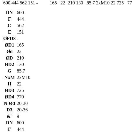
600
444
562
151
-
165
22
210
130
85,7
2xM10
22
725
77
DN
600
F
444
C
562
E
151
ØFD8
-
ØD1
165
Ød
22
ØD
210
ØD2
130
G
85,7
NxM
2xM10
H
22
ØD3
725
ØD4
770
N-Ød
20-30
D3
20-36
&°
9
DN
600
F
444