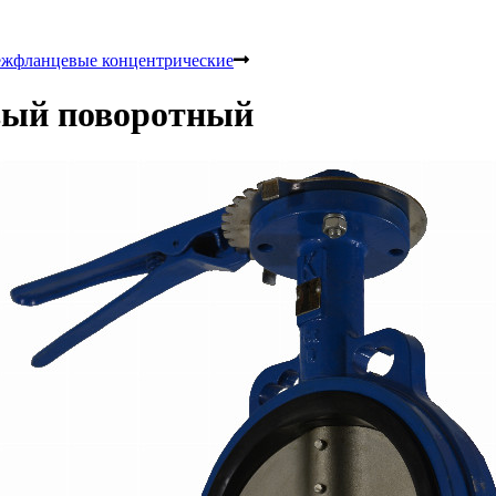
жфланцевые концентрические
вый поворотный