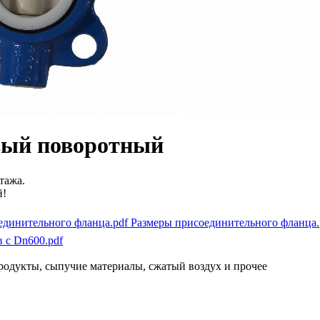
вый поворотный
тажа.
й!
Размеры присоединительного фланца.
 с Dn600.pdf
епродукты, сыпучие материалы, сжатый воздух и прочее