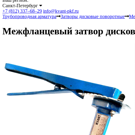
Ваш регион:
Санкт-Петербург
+7 (812) 337–68–29
info@kvant-pkf.ru
Трубопроводная арматура
Затворы дисковые поворотные
Ме
Межфланцевый затвор диско