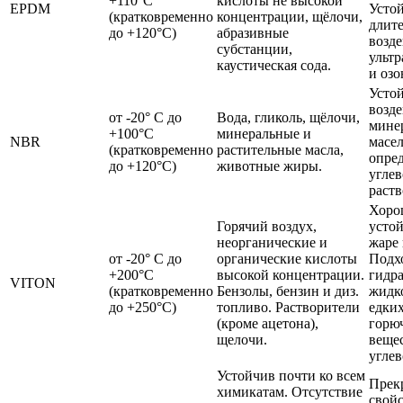
+110°С
кислоты не высокой
EPDM
Усто
(кратковременно
концентрации, щёлочи,
длит
до +120°С)
абразивные
возд
субстанции,
ульт
каустическая сода.
и озо
Усто
возд
от -20° С до
Вода, гликоль, щёлочи,
мине
+100°С
минеральные и
NBR
масел
(кратковременно
растительные масла,
опре
до +120°С)
животные жиры.
углев
раств
Хоро
Горячий воздух,
устой
неорганические и
жаре 
от -20° С до
органические кислоты
Подх
+200°С
высокой концентрации.
гидр
VITON
(кратковременно
Бензолы, бензин и диз.
жидк
до +250°С)
топливо. Растворители
едких
(кроме ацетона),
горю
щелочи.
вещес
углев
Устойчив почти ко всем
Прек
химикатам. Отсутствие
свой