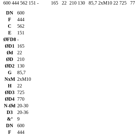
600
444
562
151
-
165
22
210
130
85,7
2xM10
22
725
77
DN
600
F
444
C
562
E
151
ØFD8
-
ØD1
165
Ød
22
ØD
210
ØD2
130
G
85,7
NxM
2xM10
H
22
ØD3
725
ØD4
770
N-Ød
20-30
D3
20-36
&°
9
DN
600
F
444