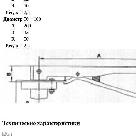
R
50
Вес, кг
2,3
Диаметр
50 − 100
A
260
B
32
R
50
Вес, кг
2,3
Технические характеристики