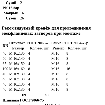
Сухой
21
PN 16 бар
Мокрый
16
Сухой
26
Рекомендуемый крепёж для присоединения
межфланцевых затворов при монтаже
Шпилька ГОСТ 9066-75
Гайка ГОСТ 9064-75р
DN
Размер
Кол-во, шт
Размер
Кол-во, шт
40
М 16х130
4
М 16
8
50
М 16х140
4
М 16
8
65
М 16х150
4
М 16
8
100
М 16х160
8
M 16
16
40
М 16х130
4
М 16
8
40
М 16х130
4
М 16
8
40
М 16х130
4
М 16
8
40
М 16х130
4
М 16
8
DN
40
Шпилька ГОСТ 9066-75