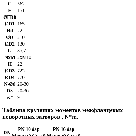
C
562
E
151
ØFD8
-
ØD1
165
Ød
22
ØD
210
ØD2
130
G
85,7
NxM
2xM10
H
22
ØD3
725
ØD4
770
N-Ød
20-30
D3
20-36
&°
9
Таблица крутящих моментов межфланцевых
поворотных затворов , N*m.
PN 10 бар
PN 16 бар
DN
Мокрый
Сухой
Мокрый
Сухой