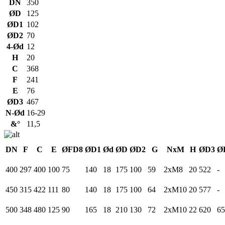
DN
350
ØD
125
ØD1
102
ØD2
70
4-Ød
12
H
20
C
368
F
241
E
76
ØD3
467
N-Ød
16-29
&°
11,5
DN
F
C
E
ØFD8
ØD1
Ød
ØD
ØD2
G
NxM
H
ØD3
Ø
400
297
400
100
75
140
18
175
100
59
2xM8
20
522
-
450
315
422
111
80
140
18
175
100
64
2xM10
20
577
-
500
348
480
125
90
165
18
210
130
72
2xM10
22
620
65