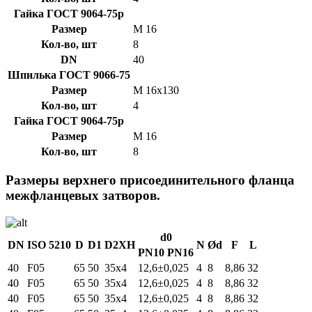
Гайка ГОСТ 9064-75р
Размер
М 16
Кол-во, шт
8
DN
40
Шпилька ГОСТ 9066-75
Размер
М 16х130
Кол-во, шт
4
Гайка ГОСТ 9064-75р
Размер
М 16
Кол-во, шт
8
Размеры верхнего присоединительного фланца
межфланцевых затворов.
d0
DN
ISO 5210
D
D1
D2XH
N
Ød
F
L
PN10
PN16
40
F05
65
50
35х4
12,6±0,025
4
8
8,86
32
40
F05
65
50
35х4
12,6±0,025
4
8
8,86
32
40
F05
65
50
35х4
12,6±0,025
4
8
8,86
32