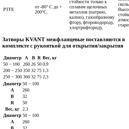
стойкости только к
скол
от -80° С до +
сплавам щелочных
PTFE
Высо
200°С.
металлов (натрию,
стойк
калию), газообразному
атмо
фтору, фтороводороду,
стар
хлортрифториду.
Затворы KVANT межфланцевые поставляются в
комплекте с рукояткой для открытия/закрытия
Диаметр
A
B
R
Вес, кг
50 − 100
260
26
50
0,9
200 − 250
350
32
75
1,3
250 − 300
360
32
75
2,3
Диаметр
50 − 100
A
260
B
32
R
50
Вес, кг
2,3
Диаметр
50 − 100
A
260
B
32