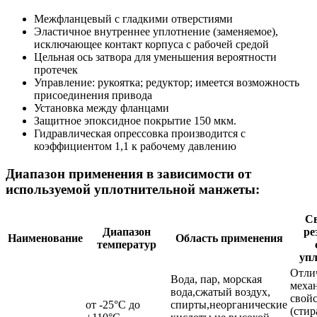
Межфланцевый с гладкими отверстиями
Эластичное внутреннее уплотнение (заменяемое),
исключающее контакт корпуса с рабочей средой
Цельная ось затвора для уменьшения вероятности
протечек
Управление: рукоятка; редуктор; имеется возможность
присоединения привода
Установка между фланцами
Защитное эпоксидное покрытие 150 мкм.
Гидравлическая опрессовка производится с
коэффициентом 1,1 к рабочему давлению
Диапазон применения в зависимости от
используемой уплотнительной манжеты:
Св
Диапазон
ре
Наименование
Область применения
температур
уп
Отли
Вода, пар, морская
меха
вода,сжатый воздух,
свой
от -25°С до
спирты,неорганические
(стир