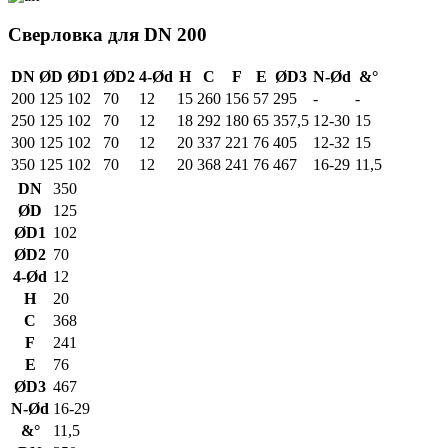
Сверловка для DN 200
DN
ØD
ØD1
ØD2
4-Ød
H
C
F
E
ØD3
N-Ød
&°
200
125
102
70
12
15
260
156
57
295
-
-
250
125
102
70
12
18
292
180
65
357,5
12-30
15
300
125
102
70
12
20
337
221
76
405
12-32
15
350
125
102
70
12
20
368
241
76
467
16-29
11,5
DN
350
ØD
125
ØD1
102
ØD2
70
4-Ød
12
H
20
C
368
F
241
E
76
ØD3
467
N-Ød
16-29
&°
11,5