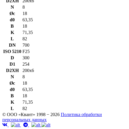
D2XH
200x6
N
8
Øc
18
d0
63,35
B
18
K
71,35
L
82
DN
700
ISO 5210
F25
D
300
D1
254
D2XH
200x6
N
8
Øc
18
d0
63,35
B
18
K
71,35
L
82
© ООО «Квант» 1998 − 2026
Политика обработки
персональных данных