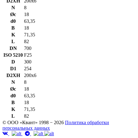
D2XH
200x6
N
8
Øc
18
d0
63,35
B
18
K
71,35
L
82
DN
700
ISO 5210
F25
D
300
D1
254
D2XH
200x6
N
8
Øc
18
d0
63,35
B
18
K
71,35
L
82
© ООО «Квант» 1998 − 2026
Политика обработки
персональных данных