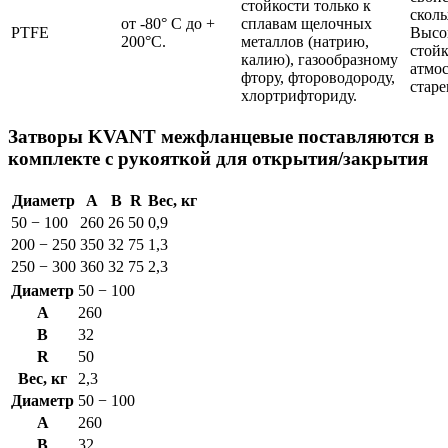
стойкости только к
скол
от -80° С до +
сплавам щелочных
PTFE
Высо
200°С.
металлов (натрию,
стойк
калию), газообразному
атмо
фтору, фтороводороду,
стар
хлортрифториду.
Затворы KVANT межфланцевые поставляются в
комплекте с рукояткой для открытия/закрытия
Диаметр
A
B
R
Вес, кг
50 − 100
260
26
50
0,9
200 − 250
350
32
75
1,3
250 − 300
360
32
75
2,3
Диаметр
50 − 100
A
260
B
32
R
50
Вес, кг
2,3
Диаметр
50 − 100
A
260
B
32