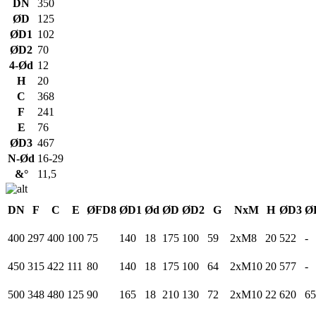
DN
350
ØD
125
ØD1
102
ØD2
70
4-Ød
12
H
20
C
368
F
241
E
76
ØD3
467
N-Ød
16-29
&°
11,5
DN
F
C
E
ØFD8
ØD1
Ød
ØD
ØD2
G
NxM
H
ØD3
Ø
400
297
400
100
75
140
18
175
100
59
2xM8
20
522
-
450
315
422
111
80
140
18
175
100
64
2xM10
20
577
-
500
348
480
125
90
165
18
210
130
72
2xM10
22
620
65