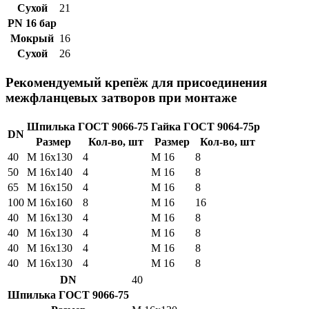
Сухой
21
PN 16 бар
Мокрый
16
Сухой
26
Рекомендуемый крепёж для присоединения
межфланцевых затворов при монтаже
Шпилька ГОСТ 9066-75
Гайка ГОСТ 9064-75р
DN
Размер
Кол-во, шт
Размер
Кол-во, шт
40
М 16х130
4
М 16
8
50
М 16х140
4
М 16
8
65
М 16х150
4
М 16
8
100
М 16х160
8
M 16
16
40
М 16х130
4
М 16
8
40
М 16х130
4
М 16
8
40
М 16х130
4
М 16
8
40
М 16х130
4
М 16
8
DN
40
Шпилька ГОСТ 9066-75