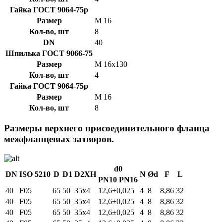
Гайка ГОСТ 9064-75р
Размер
М 16
Кол-во, шт
8
DN
40
Шпилька ГОСТ 9066-75
Размер
М 16х130
Кол-во, шт
4
Гайка ГОСТ 9064-75р
Размер
М 16
Кол-во, шт
8
Размеры верхнего присоединительного фланца
межфланцевых затворов.
d0
DN
ISO 5210
D
D1
D2XH
N
Ød
F
L
PN10
PN16
40
F05
65
50
35х4
12,6±0,025
4
8
8,86
32
40
F05
65
50
35х4
12,6±0,025
4
8
8,86
32
40
F05
65
50
35х4
12,6±0,025
4
8
8,86
32