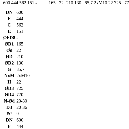
600
444
562
151
-
165
22
210
130
85,7
2xM10
22
725
77
DN
600
F
444
C
562
E
151
ØFD8
-
ØD1
165
Ød
22
ØD
210
ØD2
130
G
85,7
NxM
2xM10
H
22
ØD3
725
ØD4
770
N-Ød
20-30
D3
20-36
&°
9
DN
600
F
444