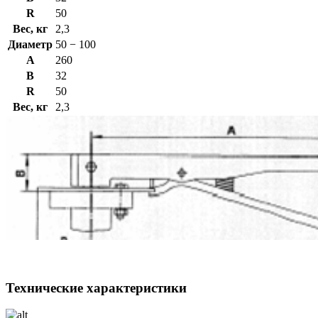
R
50
Вес, кг
2,3
Диаметр
50 − 100
A
260
B
32
R
50
Вес, кг
2,3
Технические характеристики