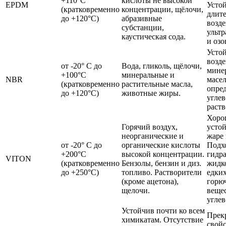
+110°С
кислоты не высокой
EPDM
Усто
(кратковременно
концентрации, щёлочи,
длит
до +120°С)
абразивные
возд
субстанции,
ульт
каустическая сода.
и озо
Усто
возд
от -20° С до
Вода, гликоль, щёлочи,
мине
+100°С
минеральные и
NBR
масел
(кратковременно
растительные масла,
опре
до +120°С)
животные жиры.
углев
раств
Хоро
Горячий воздух,
устой
неорганические и
жаре 
от -20° С до
органические кислоты
Подх
+200°С
высокой концентрации.
гидр
VITON
(кратковременно
Бензолы, бензин и диз.
жидк
до +250°С)
топливо. Растворители
едких
(кроме ацетона),
горю
щелочи.
вещес
углев
Устойчив почти ко всем
Прек
химикатам. Отсутствие
свой