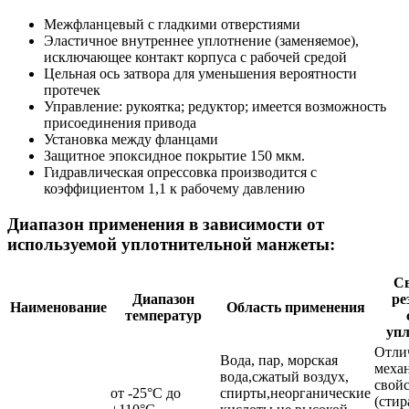
Межфланцевый с гладкими отверстиями
Эластичное внутреннее уплотнение (заменяемое),
исключающее контакт корпуса с рабочей средой
Цельная ось затвора для уменьшения вероятности
протечек
Управление: рукоятка; редуктор; имеется возможность
присоединения привода
Установка между фланцами
Защитное эпоксидное покрытие 150 мкм.
Гидравлическая опрессовка производится с
коэффициентом 1,1 к рабочему давлению
Диапазон применения в зависимости от
используемой уплотнительной манжеты:
Св
Диапазон
ре
Наименование
Область применения
температур
уп
Отли
Вода, пар, морская
меха
вода,сжатый воздух,
свой
от -25°С до
спирты,неорганические
(стир