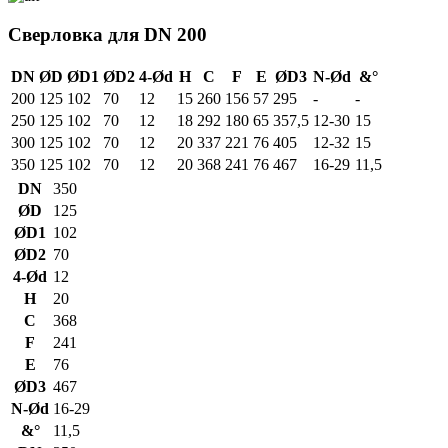
Сверловка для DN 200
DN
ØD
ØD1
ØD2
4-Ød
H
C
F
E
ØD3
N-Ød
&°
200
125
102
70
12
15
260
156
57
295
-
-
250
125
102
70
12
18
292
180
65
357,5
12-30
15
300
125
102
70
12
20
337
221
76
405
12-32
15
350
125
102
70
12
20
368
241
76
467
16-29
11,5
DN
350
ØD
125
ØD1
102
ØD2
70
4-Ød
12
H
20
C
368
F
241
E
76
ØD3
467
N-Ød
16-29
&°
11,5