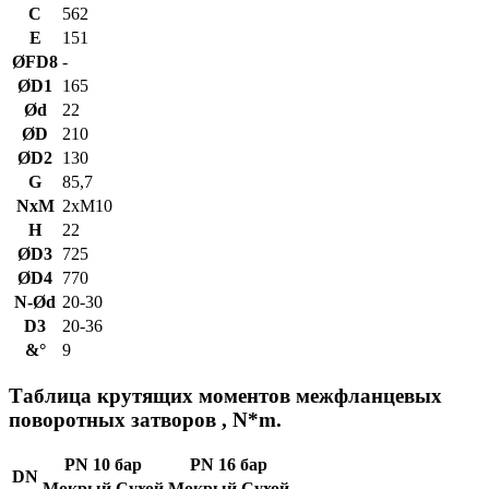
C
562
E
151
ØFD8
-
ØD1
165
Ød
22
ØD
210
ØD2
130
G
85,7
NxM
2xM10
H
22
ØD3
725
ØD4
770
N-Ød
20-30
D3
20-36
&°
9
Таблица крутящих моментов межфланцевых
поворотных затворов , N*m.
PN 10 бар
PN 16 бар
DN
Мокрый
Сухой
Мокрый
Сухой