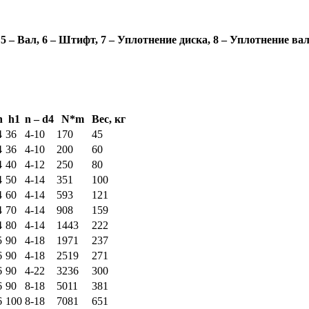
5 – Вал, 6 – Штифт, 7 – Уплотнение диска, 8 – Уплотнение ва
h
h1
n – d4
N*m
Вес, кг
4
36
4-10
170
45
4
36
4-10
200
60
4
40
4-12
250
80
4
50
4-14
351
100
4
60
4-14
593
121
4
70
4-14
908
159
4
80
4-14
1443
222
5
90
4-18
1971
237
6
90
4-18
2519
271
6
90
4-22
3236
300
6
90
8-18
5011
381
6
100
8-18
7081
651