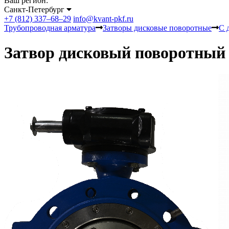
Ваш регион:
Санкт-Петербург
+7 (812) 337–68–29
info@kvant-pkf.ru
Трубопроводная арматура
Затворы дисковые поворотные
С 
Затвор дисковый поворотный