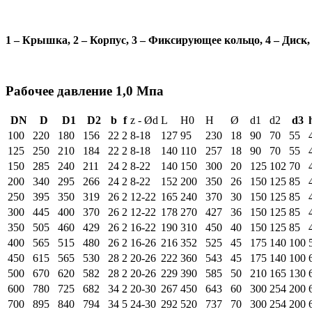
1 – Крышка, 2 – Корпус, 3 – Фиксирующее кольцо, 4 – Диск, 
Рабочее давление 1,0 Мпа
DN
D
D1
D2
b
f
z - Ød
L
H0
H
Ø
d1
d2
d3
100
220
180
156
22
2
8-18
127
95
230
18
90
70
55
125
250
210
184
22
2
8-18
140
110
257
18
90
70
55
150
285
240
211
24
2
8-22
140
150
300
20
125
102
70
200
340
295
266
24
2
8-22
152
200
350
26
150
125
85
250
395
350
319
26
2
12-22
165
240
370
30
150
125
85
300
445
400
370
26
2
12-22
178
270
427
36
150
125
85
350
505
460
429
26
2
16-22
190
310
450
40
150
125
85
400
565
515
480
26
2
16-26
216
352
525
45
175
140
100
450
615
565
530
28
2
20-26
222
360
543
45
175
140
100
500
670
620
582
28
2
20-26
229
390
585
50
210
165
130
600
780
725
682
34
2
20-30
267
450
643
60
300
254
200
700
895
840
794
34
5
24-30
292
520
737
70
300
254
200