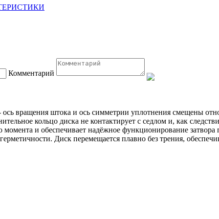
ТЕРИСТИКИ
Комментарий
 ось вращения штока и ось симметрии уплотнения смещены отно
ительное кольцо диска не контактирует с седлом и, как следств
о момента и обеспечивает надёжное функционирование затвора 
 герметичности. Диск перемещается плавно без трения, обеспеч