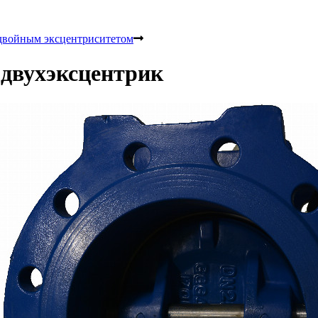
двойным эксцентриситетом
 двухэксцентрик