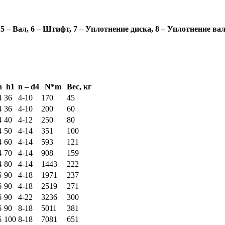
5 – Вал, 6 – Штифт, 7 – Уплотнение диска, 8 – Уплотнение ва
h
h1
n – d4
N*m
Вес, кг
4
36
4-10
170
45
4
36
4-10
200
60
4
40
4-12
250
80
4
50
4-14
351
100
4
60
4-14
593
121
4
70
4-14
908
159
4
80
4-14
1443
222
5
90
4-18
1971
237
6
90
4-18
2519
271
6
90
4-22
3236
300
6
90
8-18
5011
381
6
100
8-18
7081
651