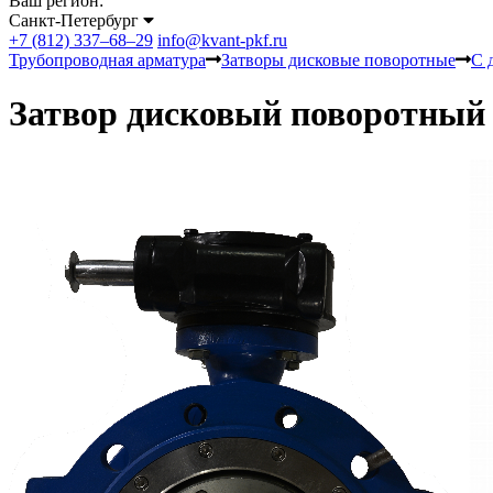
Ваш регион:
Санкт-Петербург
+7 (812) 337–68–29
info@kvant-pkf.ru
Трубопроводная арматура
Затворы дисковые поворотные
С 
Затвор дисковый поворотный