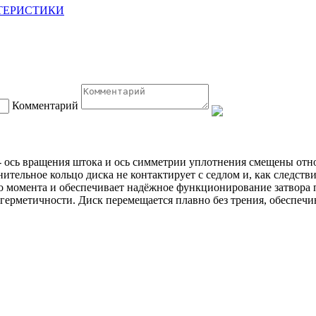
ТЕРИСТИКИ
Комментарий
 ось вращения штока и ось симметрии уплотнения смещены отно
ительное кольцо диска не контактирует с седлом и, как следств
о момента и обеспечивает надёжное функционирование затвора 
 герметичности. Диск перемещается плавно без трения, обеспеч