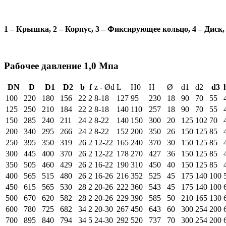
1 – Крышка, 2 – Корпус, 3 – Фиксирующее кольцо, 4 – Диск, 
Рабочее давление 1,0 Мпа
DN
D
D1
D2
b
f
z - Ød
L
H0
H
Ø
d1
d2
d3
100
220
180
156
22
2
8-18
127
95
230
18
90
70
55
125
250
210
184
22
2
8-18
140
110
257
18
90
70
55
150
285
240
211
24
2
8-22
140
150
300
20
125
102
70
200
340
295
266
24
2
8-22
152
200
350
26
150
125
85
250
395
350
319
26
2
12-22
165
240
370
30
150
125
85
300
445
400
370
26
2
12-22
178
270
427
36
150
125
85
350
505
460
429
26
2
16-22
190
310
450
40
150
125
85
400
565
515
480
26
2
16-26
216
352
525
45
175
140
100
450
615
565
530
28
2
20-26
222
360
543
45
175
140
100
500
670
620
582
28
2
20-26
229
390
585
50
210
165
130
600
780
725
682
34
2
20-30
267
450
643
60
300
254
200
700
895
840
794
34
5
24-30
292
520
737
70
300
254
200