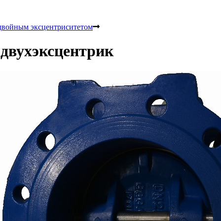
двойным эксцентриситетом
 двухэксцентрик