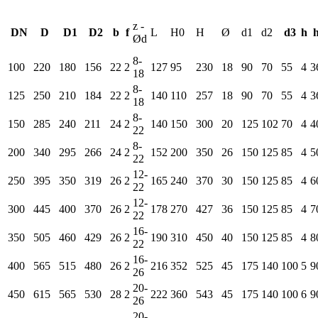
z -
DN
D
D1
D2
b
f
L
H0
H
Ø
d1
d2
d3
h
Ød
8-
100
220
180
156
22
2
127
95
230
18
90
70
55
4
3
18
8-
125
250
210
184
22
2
140
110
257
18
90
70
55
4
3
18
8-
150
285
240
211
24
2
140
150
300
20
125
102
70
4
4
22
8-
200
340
295
266
24
2
152
200
350
26
150
125
85
4
5
22
12-
250
395
350
319
26
2
165
240
370
30
150
125
85
4
6
22
12-
300
445
400
370
26
2
178
270
427
36
150
125
85
4
7
22
16-
350
505
460
429
26
2
190
310
450
40
150
125
85
4
8
22
16-
400
565
515
480
26
2
216
352
525
45
175
140
100
5
9
26
20-
450
615
565
530
28
2
222
360
543
45
175
140
100
6
9
26
20-