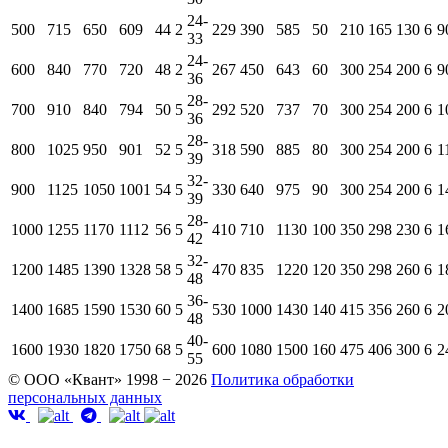
24-
500
715
650
609
44
2
229
390
585
50
210
165
130
6
9
33
24-
600
840
770
720
48
2
267
450
643
60
300
254
200
6
9
36
28-
700
910
840
794
50
5
292
520
737
70
300
254
200
6
1
36
28-
800
1025
950
901
52
5
318
590
885
80
300
254
200
6
1
39
32-
900
1125
1050
1001
54
5
330
640
975
90
300
254
200
6
1
39
28-
1000
1255
1170
1112
56
5
410
710
1130
100
350
298
230
6
1
42
32-
1200
1485
1390
1328
58
5
470
835
1220
120
350
298
260
6
1
48
36-
1400
1685
1590
1530
60
5
530
1000
1430
140
415
356
260
6
2
48
40-
1600
1930
1820
1750
68
5
600
1080
1500
160
475
406
300
6
2
55
© ООО «Квант» 1998 − 2026
Политика обработки
персональных данных