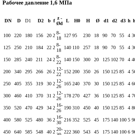
Рабочее давление 1,6 МПа
z -
DN
D
D1
D2
b
f
L
H0
H
Ø
d1
d2
d3
h
Ød
8-
100
220
180
156
20
2
127
95
230
18
90
70
55
4
3
18
8-
125
250
210
184
22
2
140
110
257
18
90
70
55
4
3
18
8-
150
285
240
211
24
2
140
150
300
20
125
102
70
4
4
22
12-
200
340
295
266
26
2
152
200
350
26
150
125
85
4
5
22
12-
250
405
355
319
30
2
165
240
370
30
150
125
85
4
6
26
12-
300
460
410
370
31
2
178
270
427
36
150
125
85
4
7
26
16-
350
520
470
429
34
2
190
310
450
40
150
125
85
4
8
26
16-
400
580
525
480
36
2
216
352
525
45
175
140
100
5
9
30
20-
450
640
585
548
40
2
222
360
543
45
175
140
100
6
9
30