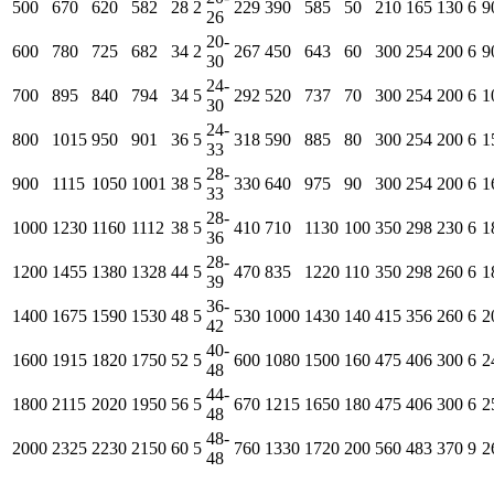
500
670
620
582
28
2
229
390
585
50
210
165
130
6
9
26
20-
600
780
725
682
34
2
267
450
643
60
300
254
200
6
9
30
24-
700
895
840
794
34
5
292
520
737
70
300
254
200
6
1
30
24-
800
1015
950
901
36
5
318
590
885
80
300
254
200
6
1
33
28-
900
1115
1050
1001
38
5
330
640
975
90
300
254
200
6
1
33
28-
1000
1230
1160
1112
38
5
410
710
1130
100
350
298
230
6
1
36
28-
1200
1455
1380
1328
44
5
470
835
1220
110
350
298
260
6
1
39
36-
1400
1675
1590
1530
48
5
530
1000
1430
140
415
356
260
6
2
42
40-
1600
1915
1820
1750
52
5
600
1080
1500
160
475
406
300
6
2
48
44-
1800
2115
2020
1950
56
5
670
1215
1650
180
475
406
300
6
2
48
48-
2000
2325
2230
2150
60
5
760
1330
1720
200
560
483
370
9
2
48