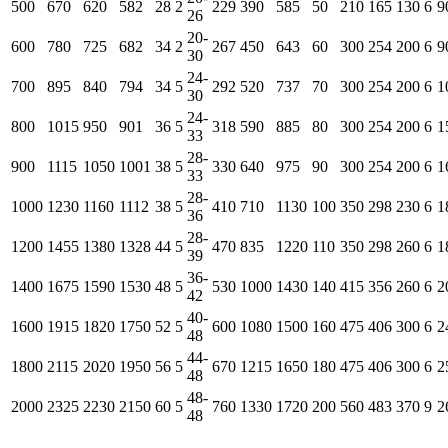
500
670
620
582
28
2
229
390
585
50
210
165
130
6
9
26
20-
600
780
725
682
34
2
267
450
643
60
300
254
200
6
9
30
24-
700
895
840
794
34
5
292
520
737
70
300
254
200
6
1
30
24-
800
1015
950
901
36
5
318
590
885
80
300
254
200
6
1
33
28-
900
1115
1050
1001
38
5
330
640
975
90
300
254
200
6
1
33
28-
1000
1230
1160
1112
38
5
410
710
1130
100
350
298
230
6
1
36
28-
1200
1455
1380
1328
44
5
470
835
1220
110
350
298
260
6
1
39
36-
1400
1675
1590
1530
48
5
530
1000
1430
140
415
356
260
6
2
42
40-
1600
1915
1820
1750
52
5
600
1080
1500
160
475
406
300
6
2
48
44-
1800
2115
2020
1950
56
5
670
1215
1650
180
475
406
300
6
2
48
48-
2000
2325
2230
2150
60
5
760
1330
1720
200
560
483
370
9
2
48