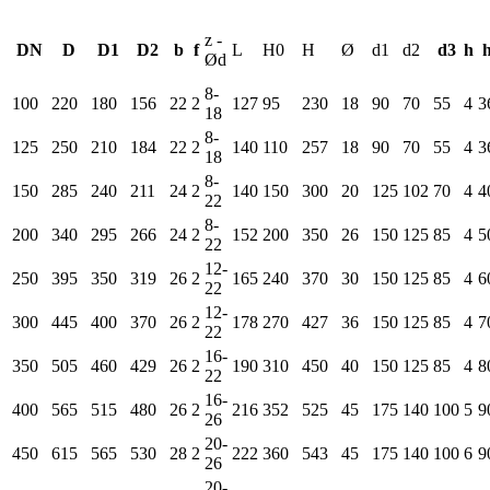
z -
DN
D
D1
D2
b
f
L
H0
H
Ø
d1
d2
d3
h
Ød
8-
100
220
180
156
22
2
127
95
230
18
90
70
55
4
3
18
8-
125
250
210
184
22
2
140
110
257
18
90
70
55
4
3
18
8-
150
285
240
211
24
2
140
150
300
20
125
102
70
4
4
22
8-
200
340
295
266
24
2
152
200
350
26
150
125
85
4
5
22
12-
250
395
350
319
26
2
165
240
370
30
150
125
85
4
6
22
12-
300
445
400
370
26
2
178
270
427
36
150
125
85
4
7
22
16-
350
505
460
429
26
2
190
310
450
40
150
125
85
4
8
22
16-
400
565
515
480
26
2
216
352
525
45
175
140
100
5
9
26
20-
450
615
565
530
28
2
222
360
543
45
175
140
100
6
9
26
20-