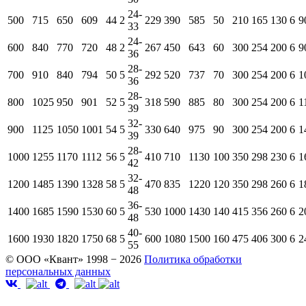
24-
500
715
650
609
44
2
229
390
585
50
210
165
130
6
9
33
24-
600
840
770
720
48
2
267
450
643
60
300
254
200
6
9
36
28-
700
910
840
794
50
5
292
520
737
70
300
254
200
6
1
36
28-
800
1025
950
901
52
5
318
590
885
80
300
254
200
6
1
39
32-
900
1125
1050
1001
54
5
330
640
975
90
300
254
200
6
1
39
28-
1000
1255
1170
1112
56
5
410
710
1130
100
350
298
230
6
1
42
32-
1200
1485
1390
1328
58
5
470
835
1220
120
350
298
260
6
1
48
36-
1400
1685
1590
1530
60
5
530
1000
1430
140
415
356
260
6
2
48
40-
1600
1930
1820
1750
68
5
600
1080
1500
160
475
406
300
6
2
55
© ООО «Квант» 1998 − 2026
Политика обработки
персональных данных