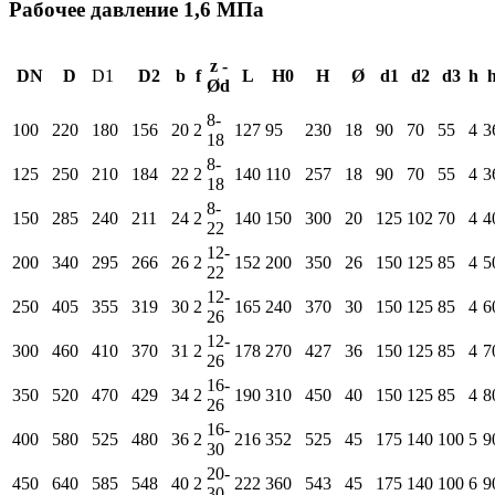
Рабочее давление 1,6 МПа
z -
DN
D
D1
D2
b
f
L
H0
H
Ø
d1
d2
d3
h
Ød
8-
100
220
180
156
20
2
127
95
230
18
90
70
55
4
3
18
8-
125
250
210
184
22
2
140
110
257
18
90
70
55
4
3
18
8-
150
285
240
211
24
2
140
150
300
20
125
102
70
4
4
22
12-
200
340
295
266
26
2
152
200
350
26
150
125
85
4
5
22
12-
250
405
355
319
30
2
165
240
370
30
150
125
85
4
6
26
12-
300
460
410
370
31
2
178
270
427
36
150
125
85
4
7
26
16-
350
520
470
429
34
2
190
310
450
40
150
125
85
4
8
26
16-
400
580
525
480
36
2
216
352
525
45
175
140
100
5
9
30
20-
450
640
585
548
40
2
222
360
543
45
175
140
100
6
9
30