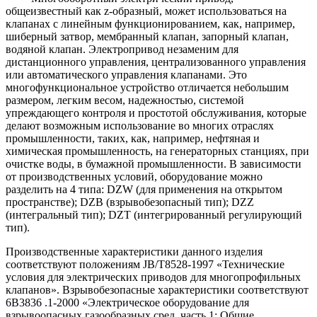
общеизвестный как z-образный, может использоваться на
клапанах с линейным функционированием, как, например,
шиберный затвор, мембранный клапан, запорный клапан,
водяной клапан. Электропривод незаменим для
дистанционного управления, централизованного управления
или автоматического управления клапанами. Это
многофункциональное устройство отличается небольшим
размером, легким весом, надежностью, системой
упреждающего контроля и простотой обслуживания, которые
делают возможным использование во многих отраслях
промышленности, таких, как, например, нефтяная и
химическая промышленность, на генераторных станциях, при
очистке воды, в бумажной промышленности. В зависимости
от производственных условий, оборудование можно
разделить на 4 типа: DZW (для применения на открытом
пространстве); DZB (взрывобезопасный тип); DZZ
(интегральный тип); DZT (интегрированный регулирующий
тип).
Производственные характеристики данного изделия
соответствуют положениям JB/T8528-1997 «Технические
условия для электрических приводов для многопрофильных
клапанов». Взрывобезопасные характеристики соответствуют
6B3836 .1-2000 «Электрическое оборудование для
взрывоопасных газообразных сред, часть 1: Общие