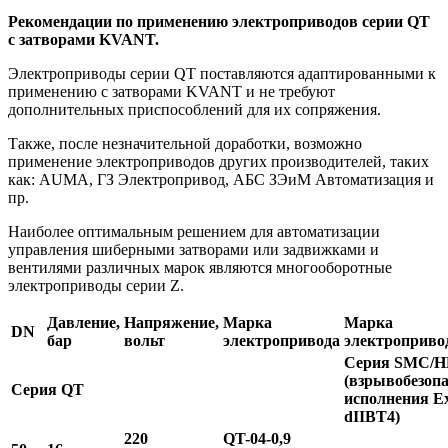
Рекомендации по применению электроприводов серии QT
с затворами KVANT.
Электроприводы серии QT поставляются адаптированными к
применению с затворами KVANT и не требуют
дополнительных приспособлений для их сопряжения.
Также, после незначительной доработки, возможно
применение электроприводов других производителей, таких
как: AUMA, ГЗ Электропривод, АБС ЗЭиМ Автоматизация и
пр.
Наиболее оптимальным решением для автоматизации
управления шиберными затворами или задвижками и
вентилями различных марок являются многооборотные
электроприводы серии Z.
Давление,
Напряжение,
Марка
Марка
DN
бар
вольт
электропривода
электроприво
Серия SMC/
(взрывобезопа
Серия QT
исполнения E
dIIBT4)
220
QT-04-0,9