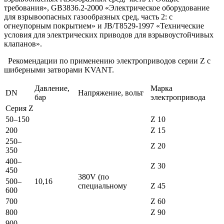
требования», GB3836.2-2000 «Электрическое оборудование
для взрывоопасных газообразных сред, часть 2: с
огнеупорным покрытием» и JB/T8529-1997 «Технические
условия для электрических приводов для взрывоустойчивых
клапанов».
Рекомендации по применению электроприводов серии Z с
шиберными затворами KVANT.
Давление,
Марка
DN
Напряжение, вольт
бар
электропривода
Серия Z
50–150
Z 10
200
Z 15
250–
Z 20
350
400–
Z 30
450
380V (по
500–
10,16
специальному
Z 45
600
700
Z 60
800
Z 90
900–