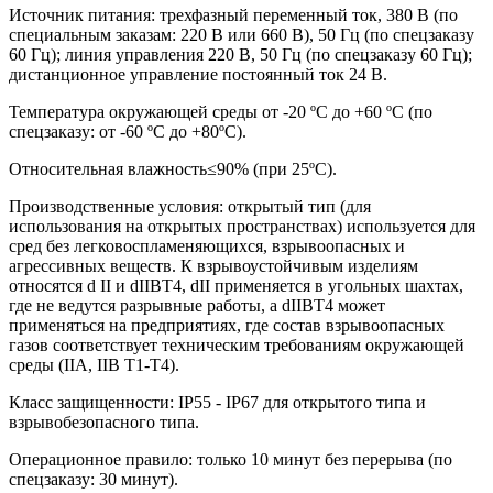
Источник питания: трехфазный переменный ток, 380 В (по
специальным заказам: 220 В или 660 В), 50 Гц (по спецзаказу
60 Гц); линия управления 220 В, 50 Гц (по спецзаказу 60 Гц);
дистанционное управление постоянный ток 24 В.
Температура окружающей среды от -20 ºС до +60 ºС (по
спецзаказу: от -60 ºС до +80ºС).
Относительная влажность≤90% (при 25ºС).
Производственные условия: открытый тип (для
использования на открытых пространствах) используется для
сред без легковоспламеняющихся, взрывоопасных и
агрессивных веществ. К взрывоустойчивым изделиям
относятся d II и dIIBT4, dII применяется в угольных шахтах,
где не ведутся разрывные работы, а dIIBT4 может
применяться на предприятиях, где состав взрывоопасных
газов соответствует техническим требованиям окружающей
среды (IIA, IIB T1-T4).
Класс защищенности: IP55 - IР67 для открытого типа и
взрывобезопасного типа.
Операционное правило: только 10 минут без перерыва (по
спецзаказу: 30 минут).