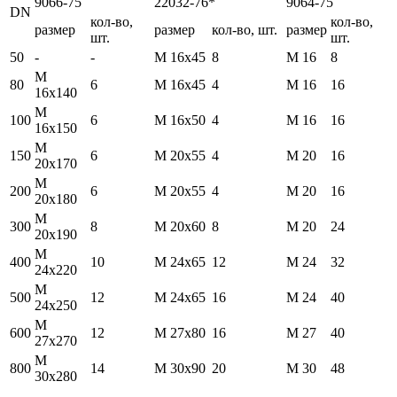
9066-75
22032-76*
9064-75
DN
кол-во,
кол-во,
размер
размер
кол-во, шт.
размер
шт.
шт.
50
-
-
М 16х45
8
М 16
8
М
80
6
М 16х45
4
М 16
16
16х140
М
100
6
М 16х50
4
М 16
16
16х150
М
150
6
М 20х55
4
М 20
16
20х170
М
200
6
М 20х55
4
М 20
16
20х180
М
300
8
М 20х60
8
М 20
24
20х190
М
400
10
М 24х65
12
М 24
32
24х220
М
500
12
М 24х65
16
М 24
40
24х250
М
600
12
М 27х80
16
М 27
40
27х270
М
800
14
М 30х90
20
М 30
48
30х280