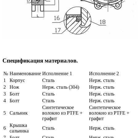
Спецификация материалов.
№
Наименование
Исполнение 1
Исполнение 2
1
Корпус
Сталь
Нерж. сталь
2
Нож
Нерж. сталь (304)
Нерж. сталь
3
Болт
Сталь
Нерж. сталь
4
Болт
Сталь
Нерж. сталь
Синтетическое
Синтетическое
5
Сальник
волокно из PTFE +
волокно из PTFE +
графит
графит
Крышка
6
Сталь
Нерж. сталь
сальника
7
Болт
Сталь
Нерж. сталь