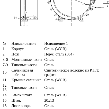
№
Наименование
Исполнение 1
1
Корпус
Сталь (WCB)
2
Нож
Нерж. сталь (304)
3-6
Монтажные части
Сталь
7-9
Типовые части
Сталь
Сальниковая
Синтетическое волокно из PTFE +
10
набивка
графит
11
Крышка сальника
Сталь (WCB)
12-
Типовые части
Сталь
13
14
Замок штока
Сталь (WCB)
15
Шток
20х13
16
Лист опоры
Сталь