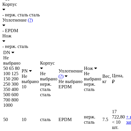
Корпус
-
нерж. сталь
сталь
Уплотнение
(?)
-
EPDM
Нож
-
нерж. сталь
DN
Не
выбрано
Корпус
50
65
80
Нож
PN
Уплотнение
100
125
Не
Не
Цена,
Не
(?)
Вес,
150
200
выбрано
выбрано
выбрано
Не выбрано
кг
₽
250
300
нерж.
нерж.
10
EPDM
350
400
сталь
сталь
500
600
сталь
700
800
1000
17
нерж.
722,80
+ 
50
10
сталь
EPDM
7.5
сталь
< 10
за
шт.