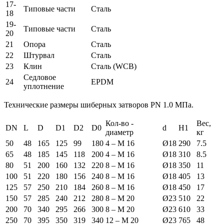
17-
Типовые части
Сталь
18
19-
Типовые части
Сталь
20
21
Опора
Сталь
22
Штурвал
Сталь
23
Клин
Сталь (WCB)
Седловое
24
EPDM
уплотнение
Технические размеры шиберных затворов PN 1.0 МПа.
Кол-во -
Вес,
DN
L
D
D1
D2
D0
d
H1
диаметр
кг
50
48
165
125
99
180
4 – М 16
Ø18
290
7.5
65
48
185
145
118
200
4 – М 16
Ø18
310
8.5
80
51
200
160
132
220
8 – М 16
Ø18
350
11
100
51
220
180
156
240
8 – М 16
Ø18
405
13
125
57
250
210
184
260
8 – М 16
Ø18
450
17
150
57
285
240
212
280
8 – М 20
Ø23
510
22
200
70
340
295
266
300
8 – М 20
Ø23
610
33
250
70
395
350
319
340
12 – М 20
Ø23
765
48