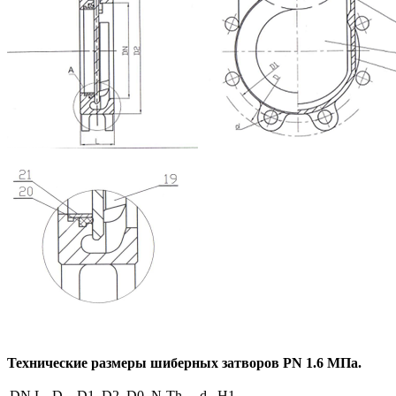
Технические размеры шиберных затворов
PN
1.6 МПа.
DN
L
D
D1
D2
D0
N-Th
d
H1