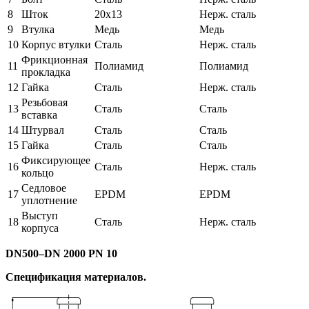
8
Шток
20х13
Нерж. сталь
9
Втулка
Медь
Медь
10
Корпус втулки
Сталь
Нерж. сталь
Фрикционная
11
Полиамид
Полиамид
прокладка
12
Гайка
Сталь
Нерж. сталь
Резьбовая
13
Сталь
Сталь
вставка
14
Штурвал
Сталь
Сталь
15
Гайка
Сталь
Сталь
Фиксирующее
16
Сталь
Нерж. сталь
кольцо
Седловое
17
EPDM
EPDM
уплотнение
Выступ
18
Сталь
Нерж. сталь
корпуса
DN
5
00–
DN
2000
PN 10
Спецификация материалов.