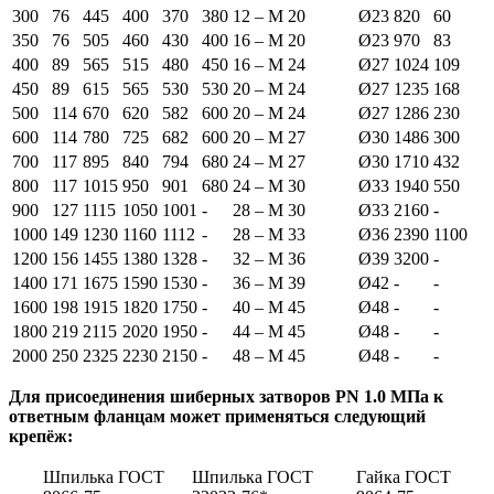
300
76
445
400
370
380
12 – М 20
Ø23
820
60
350
76
505
460
430
400
16 – М 20
Ø23
970
83
400
89
565
515
480
450
16 – М 24
Ø27
1024
109
450
89
615
565
530
530
20 – М 24
Ø27
1235
168
500
114
670
620
582
600
20 – М 24
Ø27
1286
230
600
114
780
725
682
600
20 – М 27
Ø30
1486
300
700
117
895
840
794
680
24 – М 27
Ø30
1710
432
800
117
1015
950
901
680
24 – М 30
Ø33
1940
550
900
127
1115
1050
1001
-
28 – М 30
Ø33
2160
-
1000
149
1230
1160
1112
-
28 – М 33
Ø36
2390
1100
1200
156
1455
1380
1328
-
32 – М 36
Ø39
3200
-
1400
171
1675
1590
1530
-
36 – М 39
Ø42
-
-
1600
198
1915
1820
1750
-
40 – М 45
Ø48
-
-
1800
219
2115
2020
1950
-
44 – М 45
Ø48
-
-
2000
250
2325
2230
2150
-
48 – М 45
Ø48
-
-
Для присоединения шиберных затворов
PN
1.0 МПа к
ответным фланцам может применяться следующий
крепёж:
Шпилька ГОСТ
Шпилька ГОСТ
Гайка ГОСТ