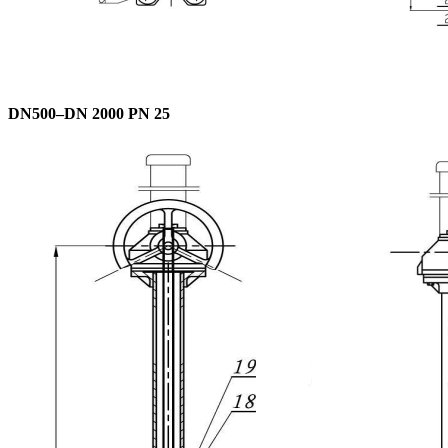
DN
5
00–
DN
2000
PN 25