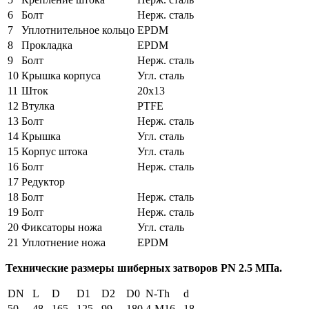
6
Болт
Нерж. сталь
7
Уплотнительное кольцо
EPDM
8
Прокладка
EPDM
9
Болт
Нерж. сталь
10
Крышка корпуса
Угл. сталь
11
Шток
20х13
12
Втулка
PTFE
13
Болт
Нерж. сталь
14
Крышка
Угл. сталь
15
Корпус штока
Угл. сталь
16
Болт
Нерж. сталь
17
Редуктор
18
Болт
Нерж. сталь
19
Болт
Нерж. сталь
20
Фиксаторы ножа
Угл. сталь
21
Уплотнение ножа
EPDM
Технические размеры шиберных затворов
PN
2.5 МПа.
DN
L
D
D1
D2
D0
N-Th
d
50
48
165
125
99
180
4-М16
18