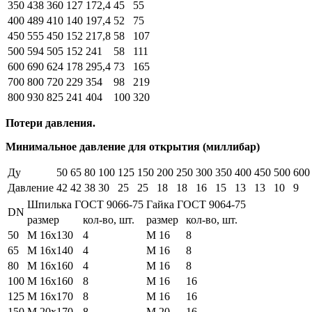
350
438
360
127
172,4
45
55
400
489
410
140
197,4
52
75
450
555
450
152
217,8
58
107
500
594
505
152
241
58
111
600
690
624
178
295,4
73
165
700
800
720
229
354
98
219
800
930
825
241
404
100
320
Потери давления.
Минимальное давление для открытия (миллибар)
Ду
50
65
80
100
125
150
200
250
300
350
400
450
500
600
Давление
42
42
38
30
25
25
18
18
16
15
13
13
10
9
Шпилька ГОСТ 9066-75
Гайка ГОСТ 9064-75
DN
размер
кол-во, шт.
размер
кол-во, шт.
50
М 16х130
4
М 16
8
65
М 16х140
4
М 16
8
80
М 16х160
4
М 16
8
100
М 16х160
8
М 16
16
125
М 16х170
8
М 16
16
150
М 20х170
8
М 20
16