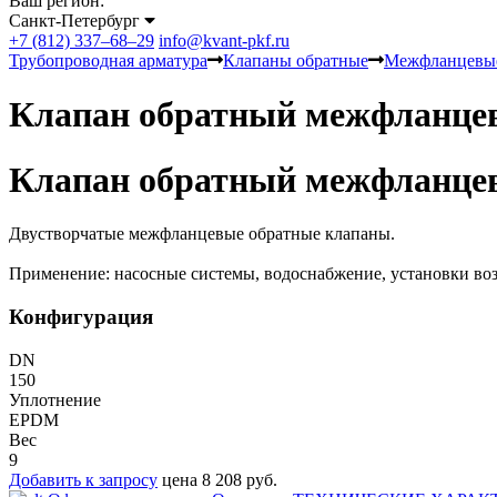
Ваш регион:
Санкт-Петербург
+7 (812) 337–68–29
info@kvant-pkf.ru
Трубопроводная арматура
Клапаны обратные
Межфланцевы
Клапан обратный межфланце
Клапан обратный межфланце
Двустворчатые межфланцевые обратные клапаны.
Применение: насосные системы, водоснабжение, установки в
Конфигурация
DN
150
Уплотнение
EPDM
Вес
9
Добавить к запросу
цена 8 208 руб.