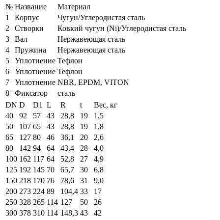
№
Название
Материал
1
Корпус
Чугун/Углеродистая сталь
2
Створки
Ковкий чугун (Ni)/Углеродистая сталь
3
Вал
Нержавеющая сталь
4
Пружина
Нержавеющая сталь
5
Уплотнение
Тефлон
6
Уплотнение
Тефлон
7
Уплотнение
NBR, EPDM, VITON
8
Фиксатор
сталь
DN
D
D1
L
R
t
Вес, кг
40
92
57
43
28,8
19
1,5
50
107
65
43
28,8
19
1,8
65
127
80
46
36,1
20
2,6
80
142
94
64
43,4
28
4,0
100
162
117
64
52,8
27
4,9
125
192
145
70
65,7
30
6,8
150
218
170
76
78,6
31
9,0
200
273
224
89
104,4
33
17
250
328
265
114
127
50
26
300
378
310
114
148,3
43
42