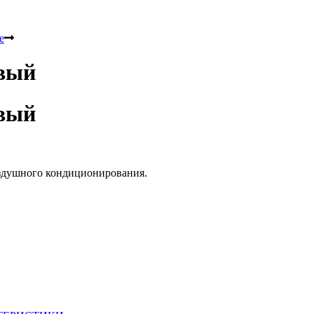
е
вый
вый
оздушного кондиционирования.