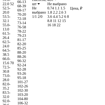
66-13
22.0
52
шт
Не выбрано
68-39
52.5-
Не
0.74
1.1
1.5
Цена, ₽
69-17
20.0
выбрано
1.8
2.2
2.6
3
70-20
53.5-
1/1
2/0
3.6
4.4
5.2
6
8
72-18
32.1
8.8
11
12
15
73-14
55.0-
16
18
22
76-58
13.0
78-22
61.5-
79-23
26.4
81-17
62.5-
82-20
24.0
85-25
64.5-
88-20
38.5
88-26
66.0-
90-32
15.6
70
92-24
72.5-
92-28
30.8
93-26
73.0-
95-18
28.0
101-27
82.0-
102-26
35.2
102-30
83.5-
103-20
32.0
104-80
92.0-
106-32