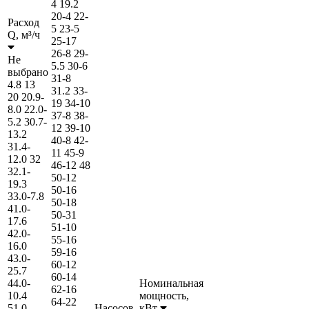
4
19.2
20-4
22-
Расход
5
23-5
Q,
м³/ч
25-17
26-8
29-
Не
5.5
30-6
выбрано
31-8
4.8
13
31.2
33-
20
20.9-
19
34-10
8.0
22.0-
37-8
38-
5.2
30.7-
12
39-10
13.2
40-8
42-
31.4-
11
45-9
12.0
32
46-12
48
32.1-
50-12
19.3
50-16
33.0-7.8
50-18
41.0-
50-31
17.6
51-10
42.0-
55-16
16.0
59-16
43.0-
60-12
25.7
60-14
44.0-
Номинальная
62-16
10.4
мощность,
64-22
51.0-
Насосов,
кВт