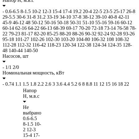
Напор H,
м.в.с
-
0.6-6.5
8-1.5
10-2
12-3
15-4
17-4
19.2
20-4
22-5
23-5
25-17
26-8
29-5.5
30-6
31-8
31.2
33-19
34-10
37-8
38-12
39-10
40-8
42-11
45-9
46-12
48
50-12
50-16
50-18
50-31
51-10
55-16
59-16
60-12
60-14
62-16
64-22
66-13
68-39
69-17
70-20
72-18
73-14
76-58
78-
22
79-23
81-17
82-20
85-25
88-20
88-26
90-32
92-24
92-28
93-26
95-18
101-27
102-26
102-30
103-20
104-80
106-32
108
108-32
112-28
112-32
116-42
118-23
120-34
122-38
124-34
124-35
128-
48
140-44
140-50
Насосов,
шт
-
1/1
2/0
Номинальная мощность,
кВт
-
0.74
1.1
1.5
1.8
2.2
2.6
3
3.6
4.4
5.2
6
8
8.8
11
12
15
16
18
22
Напор
H,
м.в.с
Не
выбрано
0.6-6.5
8-1.5
10-
2
12-3
15-4
17-