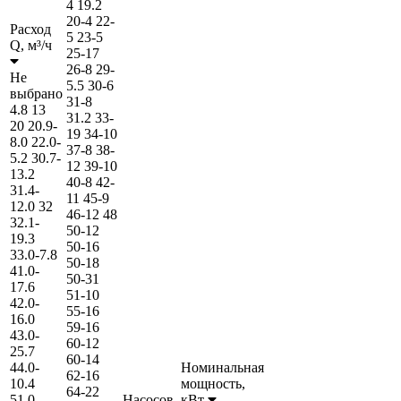
4
19.2
20-4
22-
Расход
5
23-5
Q,
м³/ч
25-17
26-8
29-
Не
5.5
30-6
выбрано
31-8
4.8
13
31.2
33-
20
20.9-
19
34-10
8.0
22.0-
37-8
38-
5.2
30.7-
12
39-10
13.2
40-8
42-
31.4-
11
45-9
12.0
32
46-12
48
32.1-
50-12
19.3
50-16
33.0-7.8
50-18
41.0-
50-31
17.6
51-10
42.0-
55-16
16.0
59-16
43.0-
60-12
25.7
60-14
44.0-
Номинальная
62-16
10.4
мощность,
64-22
51.0-
Насосов,
кВт