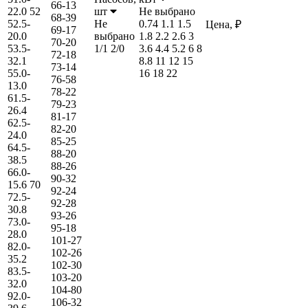
66-13
22.0
52
шт
Не выбрано
68-39
52.5-
Не
0.74
1.1
1.5
Цена, ₽
69-17
20.0
выбрано
1.8
2.2
2.6
3
70-20
53.5-
1/1
2/0
3.6
4.4
5.2
6
8
72-18
32.1
8.8
11
12
15
73-14
55.0-
16
18
22
76-58
13.0
78-22
61.5-
79-23
26.4
81-17
62.5-
82-20
24.0
85-25
64.5-
88-20
38.5
88-26
66.0-
90-32
15.6
70
92-24
72.5-
92-28
30.8
93-26
73.0-
95-18
28.0
101-27
82.0-
102-26
35.2
102-30
83.5-
103-20
32.0
104-80
92.0-
106-32