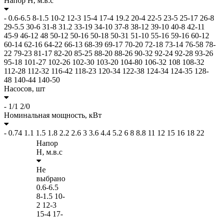
Напор H,
м.в.с
-
0.6-6.5
8-1.5
10-2
12-3
15-4
17-4
19.2
20-4
22-5
23-5
25-17
26-8
29-5.5
30-6
31-8
31.2
33-19
34-10
37-8
38-12
39-10
40-8
42-11
45-9
46-12
48
50-12
50-16
50-18
50-31
51-10
55-16
59-16
60-12
60-14
62-16
64-22
66-13
68-39
69-17
70-20
72-18
73-14
76-58
78-
22
79-23
81-17
82-20
85-25
88-20
88-26
90-32
92-24
92-28
93-26
95-18
101-27
102-26
102-30
103-20
104-80
106-32
108
108-32
112-28
112-32
116-42
118-23
120-34
122-38
124-34
124-35
128-
48
140-44
140-50
Насосов,
шт
-
1/1
2/0
Номинальная мощность,
кВт
-
0.74
1.1
1.5
1.8
2.2
2.6
3
3.6
4.4
5.2
6
8
8.8
11
12
15
16
18
22
Напор
H,
м.в.с
Не
выбрано
0.6-6.5
8-1.5
10-
2
12-3
15-4
17-