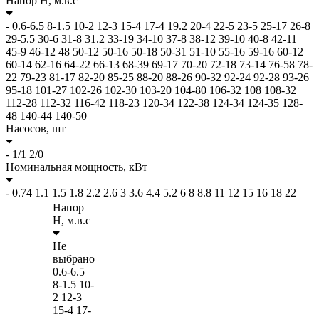
Напор H,
м.в.с
-
0.6-6.5
8-1.5
10-2
12-3
15-4
17-4
19.2
20-4
22-5
23-5
25-17
26-8
29-5.5
30-6
31-8
31.2
33-19
34-10
37-8
38-12
39-10
40-8
42-11
45-9
46-12
48
50-12
50-16
50-18
50-31
51-10
55-16
59-16
60-12
60-14
62-16
64-22
66-13
68-39
69-17
70-20
72-18
73-14
76-58
78-
22
79-23
81-17
82-20
85-25
88-20
88-26
90-32
92-24
92-28
93-26
95-18
101-27
102-26
102-30
103-20
104-80
106-32
108
108-32
112-28
112-32
116-42
118-23
120-34
122-38
124-34
124-35
128-
48
140-44
140-50
Насосов,
шт
-
1/1
2/0
Номинальная мощность,
кВт
-
0.74
1.1
1.5
1.8
2.2
2.6
3
3.6
4.4
5.2
6
8
8.8
11
12
15
16
18
22
Напор
H,
м.в.с
Не
выбрано
0.6-6.5
8-1.5
10-
2
12-3
15-4
17-