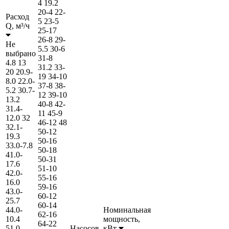
4
19.2
20-4
22-
Расход
5
23-5
Q,
м³/ч
25-17
26-8
29-
Не
5.5
30-6
выбрано
31-8
4.8
13
31.2
33-
20
20.9-
19
34-10
8.0
22.0-
37-8
38-
5.2
30.7-
12
39-10
13.2
40-8
42-
31.4-
11
45-9
12.0
32
46-12
48
32.1-
50-12
19.3
50-16
33.0-7.8
50-18
41.0-
50-31
17.6
51-10
42.0-
55-16
16.0
59-16
43.0-
60-12
25.7
60-14
44.0-
Номинальная
62-16
10.4
мощность,
64-22
51.0-
Насосов,
кВт