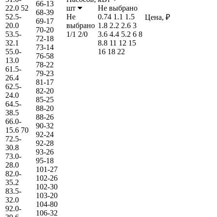
66-13
22.0
52
шт
Не выбрано
68-39
52.5-
Не
0.74
1.1
1.5
Цена, ₽
69-17
20.0
выбрано
1.8
2.2
2.6
3
70-20
53.5-
1/1
2/0
3.6
4.4
5.2
6
8
72-18
32.1
8.8
11
12
15
73-14
55.0-
16
18
22
76-58
13.0
78-22
61.5-
79-23
26.4
81-17
62.5-
82-20
24.0
85-25
64.5-
88-20
38.5
88-26
66.0-
90-32
15.6
70
92-24
72.5-
92-28
30.8
93-26
73.0-
95-18
28.0
101-27
82.0-
102-26
35.2
102-30
83.5-
103-20
32.0
104-80
92.0-
106-32