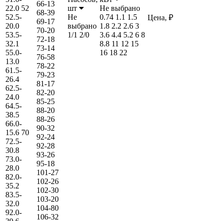
66-13
22.0
52
шт
Не выбрано
68-39
52.5-
Не
0.74
1.1
1.5
Цена, ₽
69-17
20.0
выбрано
1.8
2.2
2.6
3
70-20
53.5-
1/1
2/0
3.6
4.4
5.2
6
8
72-18
32.1
8.8
11
12
15
73-14
55.0-
16
18
22
76-58
13.0
78-22
61.5-
79-23
26.4
81-17
62.5-
82-20
24.0
85-25
64.5-
88-20
38.5
88-26
66.0-
90-32
15.6
70
92-24
72.5-
92-28
30.8
93-26
73.0-
95-18
28.0
101-27
82.0-
102-26
35.2
102-30
83.5-
103-20
32.0
104-80
92.0-
106-32