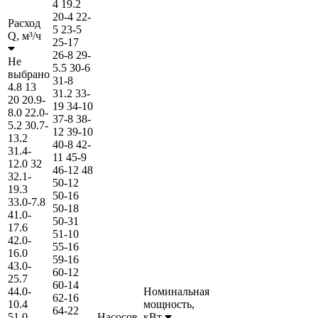
4
19.2
20-4
22-
Расход
5
23-5
Q,
м³/ч
25-17
26-8
29-
Не
5.5
30-6
выбрано
31-8
4.8
13
31.2
33-
20
20.9-
19
34-10
8.0
22.0-
37-8
38-
5.2
30.7-
12
39-10
13.2
40-8
42-
31.4-
11
45-9
12.0
32
46-12
48
32.1-
50-12
19.3
50-16
33.0-7.8
50-18
41.0-
50-31
17.6
51-10
42.0-
55-16
16.0
59-16
43.0-
60-12
25.7
60-14
44.0-
Номинальная
62-16
10.4
мощность,
64-22
51.0-
Насосов,
кВт