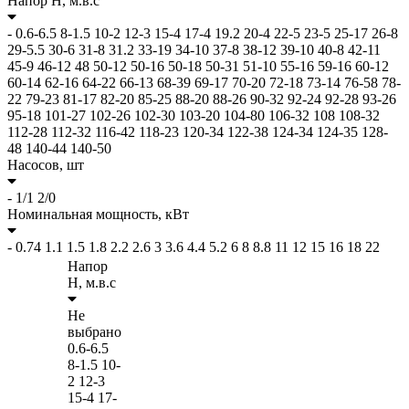
Напор H,
м.в.с
-
0.6-6.5
8-1.5
10-2
12-3
15-4
17-4
19.2
20-4
22-5
23-5
25-17
26-8
29-5.5
30-6
31-8
31.2
33-19
34-10
37-8
38-12
39-10
40-8
42-11
45-9
46-12
48
50-12
50-16
50-18
50-31
51-10
55-16
59-16
60-12
60-14
62-16
64-22
66-13
68-39
69-17
70-20
72-18
73-14
76-58
78-
22
79-23
81-17
82-20
85-25
88-20
88-26
90-32
92-24
92-28
93-26
95-18
101-27
102-26
102-30
103-20
104-80
106-32
108
108-32
112-28
112-32
116-42
118-23
120-34
122-38
124-34
124-35
128-
48
140-44
140-50
Насосов,
шт
-
1/1
2/0
Номинальная мощность,
кВт
-
0.74
1.1
1.5
1.8
2.2
2.6
3
3.6
4.4
5.2
6
8
8.8
11
12
15
16
18
22
Напор
H,
м.в.с
Не
выбрано
0.6-6.5
8-1.5
10-
2
12-3
15-4
17-