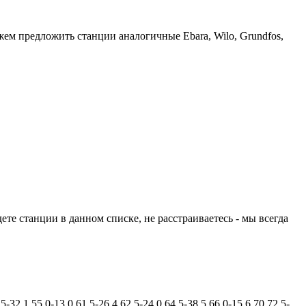
ем предложить станции аналогичные Ebara, Wilo, Grundfos,
те станции в данном списке, не расстраиваетесь - мы всегда
.5-32.1
55.0-13.0
61.5-26.4
62.5-24.0
64.5-38.5
66.0-15.6
70
72.5-