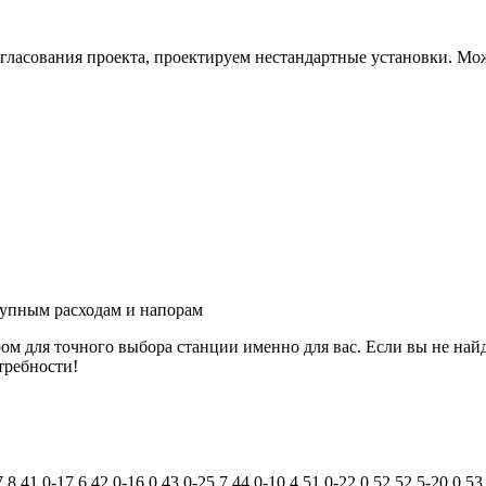
гласования проекта, проектируем нестандартные установки. Мож
ступным расходам и напорам
м для точного выбора станции именно для вас. Если вы не найде
требности!
7.8
41.0-17.6
42.0-16.0
43.0-25.7
44.0-10.4
51.0-22.0
52
52.5-20.0
53