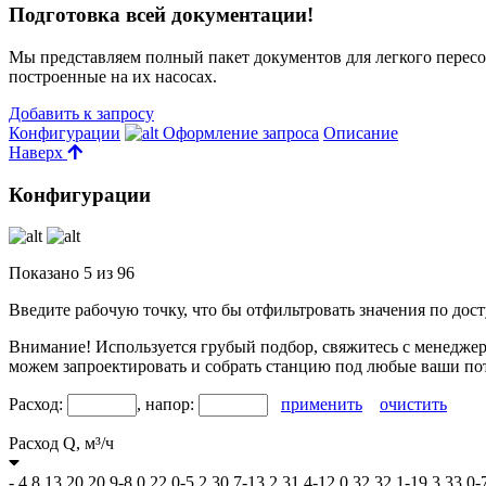
Подготовка всей документации!
Мы представляем полный пакет документов для легкого пересо
построенные на их насосах.
Добавить к запросу
Конфигурации
Оформление запроса
Описание
Наверх
Конфигурации
Показано
5
из
96
Введите рабочую точку, что бы отфильтровать значения по до
Внимание! Используется грубый подбор, свяжитесь с менеджеро
можем запроектировать и собрать станцию под любые ваши по
Расход:
, напор:
применить
очистить
Расход Q,
м³/ч
-
4.8
13
20
20.9-8.0
22.0-5.2
30.7-13.2
31.4-12.0
32
32.1-19.3
33.0-