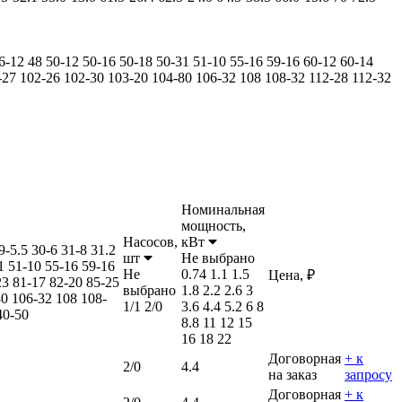
6-12
48
50-12
50-16
50-18
50-31
51-10
55-16
59-16
60-12
60-14
-27
102-26
102-30
103-20
104-80
106-32
108
108-32
112-28
112-32
Номинальная
мощность,
Насосов,
кВт
9-5.5
30-6
31-8
31.2
шт
Не выбрано
1
51-10
55-16
59-16
Не
0.74
1.1
1.5
Цена, ₽
23
81-17
82-20
85-25
выбрано
1.8
2.2
2.6
3
80
106-32
108
108-
1/1
2/0
3.6
4.4
5.2
6
8
40-50
8.8
11
12
15
16
18
22
Договорная
+ к
2/0
4.4
на заказ
запросу
Договорная
+ к