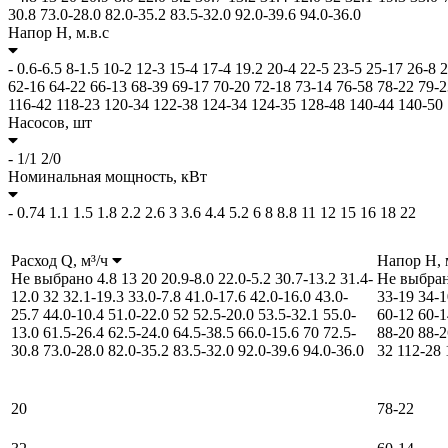
30.8
73.0-28.0
82.0-35.2
83.5-32.0
92.0-39.6
94.0-36.0
Напор H,
м.в.с
-
0.6-6.5
8-1.5
10-2
12-3
15-4
17-4
19.2
20-4
22-5
23-5
25-17
26-8
2
62-16
64-22
66-13
68-39
69-17
70-20
72-18
73-14
76-58
78-22
79-2
116-42
118-23
120-34
122-38
124-34
124-35
128-48
140-44
140-50
Насосов,
шт
-
1/1
2/0
Номинальная мощность,
кВт
-
0.74
1.1
1.5
1.8
2.2
2.6
3
3.6
4.4
5.2
6
8
8.8
11
12
15
16
18
22
Расход Q,
м³/ч
Напор H,
Не выбрано
4.8
13
20
20.9-8.0
22.0-5.2
30.7-13.2
31.4-
Не выбра
12.0
32
32.1-19.3
33.0-7.8
41.0-17.6
42.0-16.0
43.0-
33-19
34-1
25.7
44.0-10.4
51.0-22.0
52
52.5-20.0
53.5-32.1
55.0-
60-12
60-1
13.0
61.5-26.4
62.5-24.0
64.5-38.5
66.0-15.6
70
72.5-
88-20
88-2
30.8
73.0-28.0
82.0-35.2
83.5-32.0
92.0-39.6
94.0-36.0
32
112-28
20
78-22