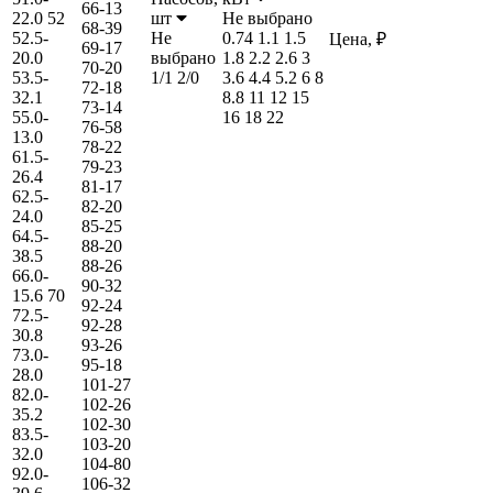
66-13
22.0
52
шт
Не выбрано
68-39
52.5-
Не
0.74
1.1
1.5
Цена, ₽
69-17
20.0
выбрано
1.8
2.2
2.6
3
70-20
53.5-
1/1
2/0
3.6
4.4
5.2
6
8
72-18
32.1
8.8
11
12
15
73-14
55.0-
16
18
22
76-58
13.0
78-22
61.5-
79-23
26.4
81-17
62.5-
82-20
24.0
85-25
64.5-
88-20
38.5
88-26
66.0-
90-32
15.6
70
92-24
72.5-
92-28
30.8
93-26
73.0-
95-18
28.0
101-27
82.0-
102-26
35.2
102-30
83.5-
103-20
32.0
104-80
92.0-
106-32