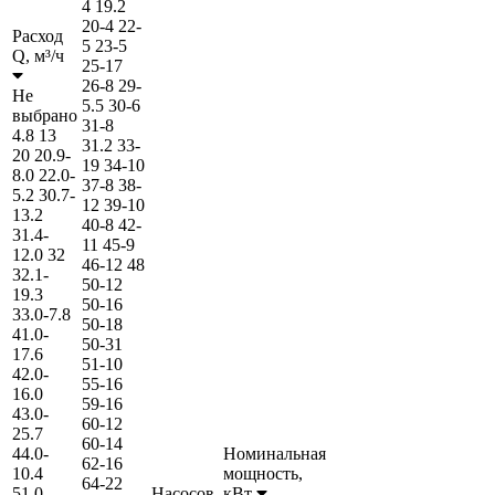
4
19.2
20-4
22-
Расход
5
23-5
Q,
м³/ч
25-17
26-8
29-
Не
5.5
30-6
выбрано
31-8
4.8
13
31.2
33-
20
20.9-
19
34-10
8.0
22.0-
37-8
38-
5.2
30.7-
12
39-10
13.2
40-8
42-
31.4-
11
45-9
12.0
32
46-12
48
32.1-
50-12
19.3
50-16
33.0-7.8
50-18
41.0-
50-31
17.6
51-10
42.0-
55-16
16.0
59-16
43.0-
60-12
25.7
60-14
44.0-
Номинальная
62-16
10.4
мощность,
64-22
51.0-
Насосов,
кВт