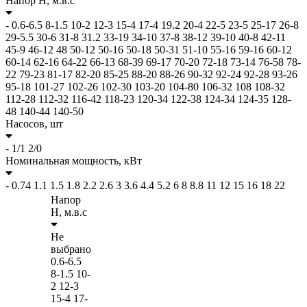
Напор H,
м.в.с
-
0.6-6.5
8-1.5
10-2
12-3
15-4
17-4
19.2
20-4
22-5
23-5
25-17
26-8
29-5.5
30-6
31-8
31.2
33-19
34-10
37-8
38-12
39-10
40-8
42-11
45-9
46-12
48
50-12
50-16
50-18
50-31
51-10
55-16
59-16
60-12
60-14
62-16
64-22
66-13
68-39
69-17
70-20
72-18
73-14
76-58
78-
22
79-23
81-17
82-20
85-25
88-20
88-26
90-32
92-24
92-28
93-26
95-18
101-27
102-26
102-30
103-20
104-80
106-32
108
108-32
112-28
112-32
116-42
118-23
120-34
122-38
124-34
124-35
128-
48
140-44
140-50
Насосов,
шт
-
1/1
2/0
Номинальная мощность,
кВт
-
0.74
1.1
1.5
1.8
2.2
2.6
3
3.6
4.4
5.2
6
8
8.8
11
12
15
16
18
22
Напор
H,
м.в.с
Не
выбрано
0.6-6.5
8-1.5
10-
2
12-3
15-4
17-