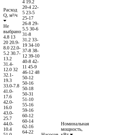
4
19.2
20-4
22-
Расход
5
23-5
Q,
м³/ч
25-17
26-8
29-
Не
5.5
30-6
выбрано
31-8
4.8
13
31.2
33-
20
20.9-
19
34-10
8.0
22.0-
37-8
38-
5.2
30.7-
12
39-10
13.2
40-8
42-
31.4-
11
45-9
12.0
32
46-12
48
32.1-
50-12
19.3
50-16
33.0-7.8
50-18
41.0-
50-31
17.6
51-10
42.0-
55-16
16.0
59-16
43.0-
60-12
25.7
60-14
44.0-
Номинальная
62-16
10.4
мощность,
64-22
51.0-
Насосов,
кВт