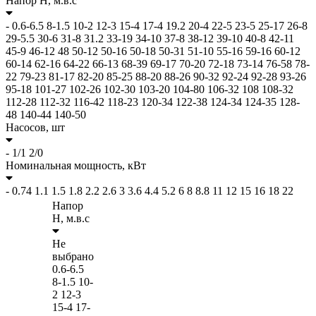
Напор H,
м.в.с
-
0.6-6.5
8-1.5
10-2
12-3
15-4
17-4
19.2
20-4
22-5
23-5
25-17
26-8
29-5.5
30-6
31-8
31.2
33-19
34-10
37-8
38-12
39-10
40-8
42-11
45-9
46-12
48
50-12
50-16
50-18
50-31
51-10
55-16
59-16
60-12
60-14
62-16
64-22
66-13
68-39
69-17
70-20
72-18
73-14
76-58
78-
22
79-23
81-17
82-20
85-25
88-20
88-26
90-32
92-24
92-28
93-26
95-18
101-27
102-26
102-30
103-20
104-80
106-32
108
108-32
112-28
112-32
116-42
118-23
120-34
122-38
124-34
124-35
128-
48
140-44
140-50
Насосов,
шт
-
1/1
2/0
Номинальная мощность,
кВт
-
0.74
1.1
1.5
1.8
2.2
2.6
3
3.6
4.4
5.2
6
8
8.8
11
12
15
16
18
22
Напор
H,
м.в.с
Не
выбрано
0.6-6.5
8-1.5
10-
2
12-3
15-4
17-