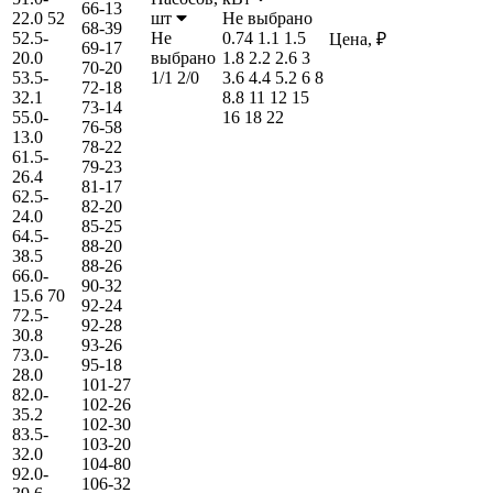
66-13
22.0
52
шт
Не выбрано
68-39
52.5-
Не
0.74
1.1
1.5
Цена, ₽
69-17
20.0
выбрано
1.8
2.2
2.6
3
70-20
53.5-
1/1
2/0
3.6
4.4
5.2
6
8
72-18
32.1
8.8
11
12
15
73-14
55.0-
16
18
22
76-58
13.0
78-22
61.5-
79-23
26.4
81-17
62.5-
82-20
24.0
85-25
64.5-
88-20
38.5
88-26
66.0-
90-32
15.6
70
92-24
72.5-
92-28
30.8
93-26
73.0-
95-18
28.0
101-27
82.0-
102-26
35.2
102-30
83.5-
103-20
32.0
104-80
92.0-
106-32