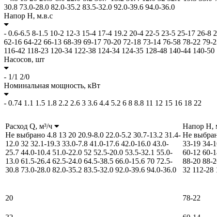
30.8
73.0-28.0
82.0-35.2
83.5-32.0
92.0-39.6
94.0-36.0
Напор H,
м.в.с
-
0.6-6.5
8-1.5
10-2
12-3
15-4
17-4
19.2
20-4
22-5
23-5
25-17
26-8
2
62-16
64-22
66-13
68-39
69-17
70-20
72-18
73-14
76-58
78-22
79-2
116-42
118-23
120-34
122-38
124-34
124-35
128-48
140-44
140-50
Насосов,
шт
-
1/1
2/0
Номинальная мощность,
кВт
-
0.74
1.1
1.5
1.8
2.2
2.6
3
3.6
4.4
5.2
6
8
8.8
11
12
15
16
18
22
Расход Q,
м³/ч
Напор H,
Не выбрано
4.8
13
20
20.9-8.0
22.0-5.2
30.7-13.2
31.4-
Не выбра
12.0
32
32.1-19.3
33.0-7.8
41.0-17.6
42.0-16.0
43.0-
33-19
34-1
25.7
44.0-10.4
51.0-22.0
52
52.5-20.0
53.5-32.1
55.0-
60-12
60-1
13.0
61.5-26.4
62.5-24.0
64.5-38.5
66.0-15.6
70
72.5-
88-20
88-2
30.8
73.0-28.0
82.0-35.2
83.5-32.0
92.0-39.6
94.0-36.0
32
112-28
20
78-22