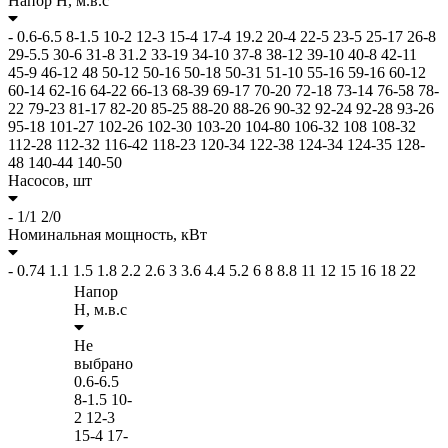
Напор H,
м.в.с
-
0.6-6.5
8-1.5
10-2
12-3
15-4
17-4
19.2
20-4
22-5
23-5
25-17
26-8
29-5.5
30-6
31-8
31.2
33-19
34-10
37-8
38-12
39-10
40-8
42-11
45-9
46-12
48
50-12
50-16
50-18
50-31
51-10
55-16
59-16
60-12
60-14
62-16
64-22
66-13
68-39
69-17
70-20
72-18
73-14
76-58
78-
22
79-23
81-17
82-20
85-25
88-20
88-26
90-32
92-24
92-28
93-26
95-18
101-27
102-26
102-30
103-20
104-80
106-32
108
108-32
112-28
112-32
116-42
118-23
120-34
122-38
124-34
124-35
128-
48
140-44
140-50
Насосов,
шт
-
1/1
2/0
Номинальная мощность,
кВт
-
0.74
1.1
1.5
1.8
2.2
2.6
3
3.6
4.4
5.2
6
8
8.8
11
12
15
16
18
22
Напор
H,
м.в.с
Не
выбрано
0.6-6.5
8-1.5
10-
2
12-3
15-4
17-