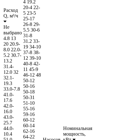
4
19.2
20-4
22-
Расход
5
23-5
Q,
м³/ч
25-17
26-8
29-
Не
5.5
30-6
выбрано
31-8
4.8
13
31.2
33-
20
20.9-
19
34-10
8.0
22.0-
37-8
38-
5.2
30.7-
12
39-10
13.2
40-8
42-
31.4-
11
45-9
12.0
32
46-12
48
32.1-
50-12
19.3
50-16
33.0-7.8
50-18
41.0-
50-31
17.6
51-10
42.0-
55-16
16.0
59-16
43.0-
60-12
25.7
60-14
44.0-
Номинальная
62-16
10.4
мощность,
64-22
51.0-
Насосов,
кВт