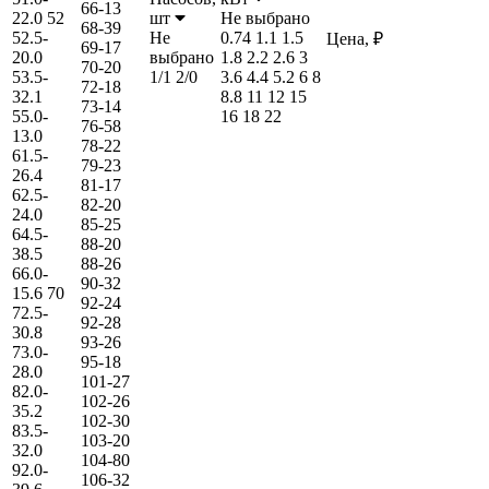
66-13
22.0
52
шт
Не выбрано
68-39
52.5-
Не
0.74
1.1
1.5
Цена, ₽
69-17
20.0
выбрано
1.8
2.2
2.6
3
70-20
53.5-
1/1
2/0
3.6
4.4
5.2
6
8
72-18
32.1
8.8
11
12
15
73-14
55.0-
16
18
22
76-58
13.0
78-22
61.5-
79-23
26.4
81-17
62.5-
82-20
24.0
85-25
64.5-
88-20
38.5
88-26
66.0-
90-32
15.6
70
92-24
72.5-
92-28
30.8
93-26
73.0-
95-18
28.0
101-27
82.0-
102-26
35.2
102-30
83.5-
103-20
32.0
104-80
92.0-
106-32